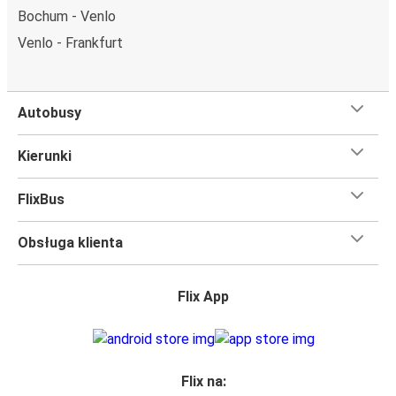
Bochum - Venlo
Czego się spodziewać na pokładzie FlixBusa na
Venlo - Frankfurt
trasie Venlo - Poznań
Podróż na trasie Venlo - Poznań na pokładzie FlixBusa
oznacza wygodną podróż w wielkim stylu, z
Autobusy
udogodnieniami
, dzięki którym czas szybciej minie.
Większość naszych autobusów jest wyposażona w
Kierunki
bezpłatne Wi-Fi,
toalety i gniazdka elektryczne.
Możesz bezpłatnie zabrać ze sobą
jedną sztuka bagażu
FlixBus
podręcznego i jedną sztukę bagażu głównego
, więc
nawet jeśli wybierasz się w długą podróż, nie musisz się
Obsługa klienta
martwić, że nie wystarczy Ci miejsca w bagażu.
Wszyscy podróżujący z biletami
mają zagwarantowane
miejsce siedzące
w naszych autobusach
ale jeśli chcesz
Flix App
wybrać specjalne miejsce
, możesz zrobić to podczas
zakupu biletu. Do wyboru masz
miejsce klasyczne,
miejsce ze stolikiem, panoramę lub dodatkowe, puste
miejsce obok.
Flix na: