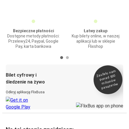
Bezpieczne płatności
Łatwy zakup
Dostępne metody płatności:
Kup bilety online, w naszej
Przelewy24, Paypal, Google
aplikacji lub w sklepie
Pay, karta bankowa
Flixshop
Zaufało na
m
milionó
pasażeró
Bilet cyfrowy i
ponad 500
w
śledzenie na żywo
w
Odkryj aplikację FlixBusa