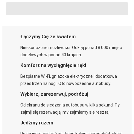
Łączymy Cię ze światem
Nieskończone możliwości. Odkryj ponad 8 000 miejsc
docelowych w ponad 40 krajach.
Komfort na wyciągnięcie ręki
Bezpłatne Wi-Fi, gniazdka elektryczne i dodatkowa
przestrzeń na nogi. Oto nowoczesne autobusy.
Wybierz, zarezerwuj, podróżuj
Od ekranu do siedzenia autobusu w kilka sekund. Ty
zajmij się rezerwacją, my zajmiemy się resztą.
Jedźmy razem
Po co wprowadzać na drogę kolejny samochód, skoro