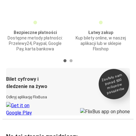
Bezpieczne płatności
Łatwy zakup
Dostępne metody płatności:
Kup bilety online, w naszej
Przelewy24, Paypal, Google
aplikacji lub w sklepie
Pay, karta bankowa
Flixshop
Zaufało na
m
milionó
pasażeró
Bilet cyfrowy i
ponad 500
w
śledzenie na żywo
w
Odkryj aplikację FlixBusa