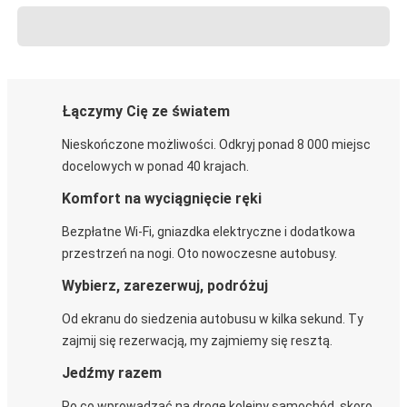
Łączymy Cię ze światem
Nieskończone możliwości. Odkryj ponad 8 000 miejsc
docelowych w ponad 40 krajach.
Komfort na wyciągnięcie ręki
Bezpłatne Wi-Fi, gniazdka elektryczne i dodatkowa
przestrzeń na nogi. Oto nowoczesne autobusy.
Wybierz, zarezerwuj, podróżuj
Od ekranu do siedzenia autobusu w kilka sekund. Ty
zajmij się rezerwacją, my zajmiemy się resztą.
Jedźmy razem
Po co wprowadzać na drogę kolejny samochód, skoro