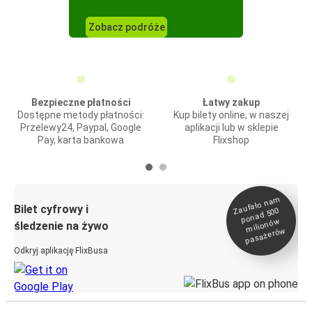
Zobacz podróże
Bezpieczne płatności
Łatwy zakup
Dostępne metody płatności:
Kup bilety online, w naszej
Przelewy24, Paypal, Google
aplikacji lub w sklepie
Pay, karta bankowa
Flixshop
Zaufało na
m
milionó
pasażeró
Bilet cyfrowy i
ponad 500
w
śledzenie na żywo
w
Odkryj aplikację FlixBusa