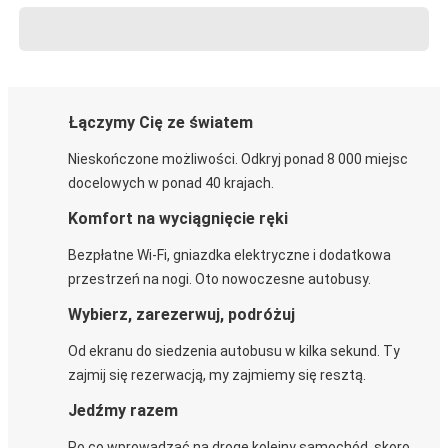
Łączymy Cię ze światem
Nieskończone możliwości. Odkryj ponad 8 000 miejsc
docelowych w ponad 40 krajach.
Komfort na wyciągnięcie ręki
Bezpłatne Wi-Fi, gniazdka elektryczne i dodatkowa
przestrzeń na nogi. Oto nowoczesne autobusy.
Wybierz, zarezerwuj, podróżuj
Od ekranu do siedzenia autobusu w kilka sekund. Ty
zajmij się rezerwacją, my zajmiemy się resztą.
Jedźmy razem
Po co wprowadzać na drogę kolejny samochód, skoro