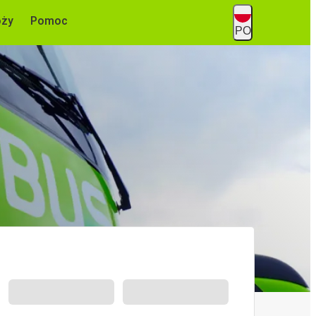
óży
Pomoc
PO