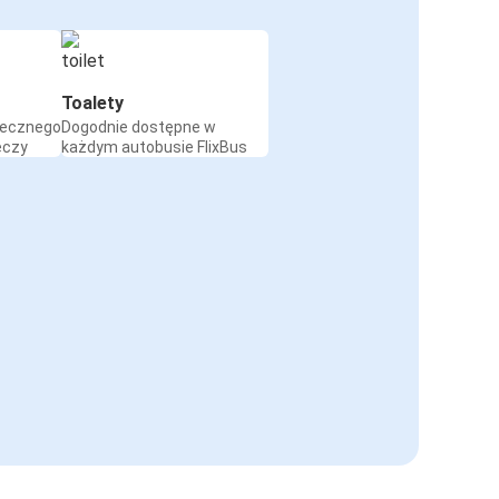
Toalety
iecznego
Dogodnie dostępne w
eczy
każdym autobusie FlixBus