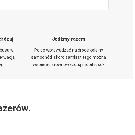
dróżuj
Jedźmy razem
obusu w
Po co wprowadzać na drogę kolejny
zerwacją,
samochód, skoro zamiast tego można
ą.
wspierać zrównoważoną mobilność?
ażerów.