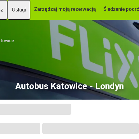
Zarządzaj moją rezerwacją
Śledzenie podr
óż
Usługi
towice
Autobus Katowice - Londyn