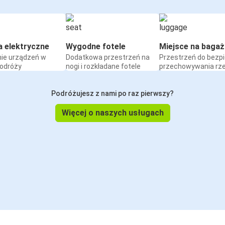
a elektryczne
Wygodne fotele
Miejsce na bagaż
ie urządzeń w
Dodatkowa przestrzeń na
Przestrzeń do bezp
podróży
nogi i rozkładane fotele
przechowywania rz
Podróżujesz z nami po raz pierwszy?
Więcej o naszych usługach