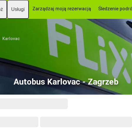
Zarządzaj moją rezerwacją
Śledzenie podr
óż
Usługi
Karlovac
Autobus Karlovac - Zagrzeb