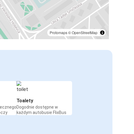
Protomaps
©
OpenStreetMap
Toalety
iecznego
Dogodnie dostępne w
eczy
każdym autobusie FlixBus