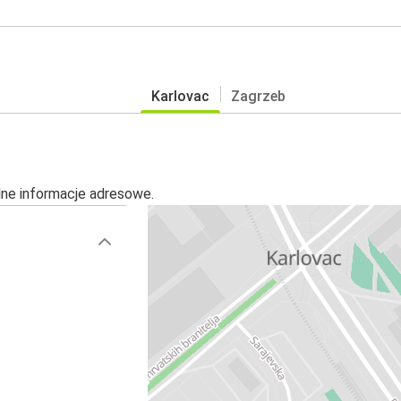
Karlovac
Zagrzeb
alne informacje adresowe.