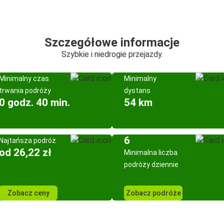
Szczegółowe informacje
Szybkie i niedrogie przejazdy.
Minimalny czas
Minimalny
trwania podróży
dystans
0 godz. 40 min.
54 km
6
Najtańsza podróż
od 26,22 zł
Minimalna liczba
podróży dziennie
Zobacz ceny
Zobacz podróże