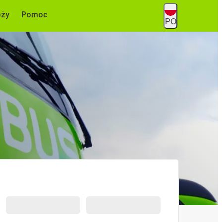
óży
Pomoc
PO