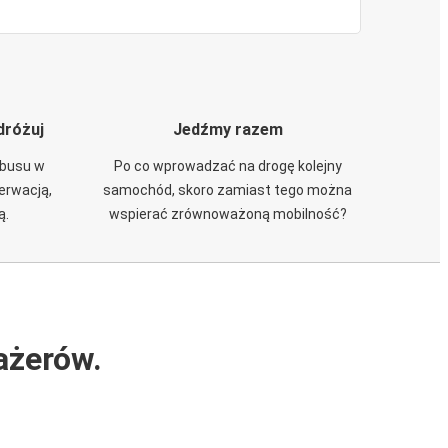
dróżuj
Jedźmy razem
obusu w
Po co wprowadzać na drogę kolejny
zerwacją,
samochód, skoro zamiast tego można
ą.
wspierać zrównoważoną mobilność?
ażerów.