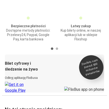
Bezpieczne płatności
Łatwy zakup
Dostępne metody płatności:
Kup bilety online, w naszej
Przelewy24, Paypal, Google
aplikacji lub w sklepie
Pay, karta bankowa
Flixshop
Zaufało na
m
milionó
pasażeró
Bilet cyfrowy i
ponad 500
w
śledzenie na żywo
w
Odkryj aplikację FlixBusa