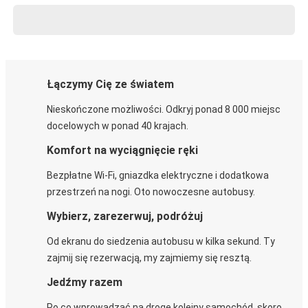
Łączymy Cię ze światem
Nieskończone możliwości. Odkryj ponad 8 000 miejsc
docelowych w ponad 40 krajach.
Komfort na wyciągnięcie ręki
Bezpłatne Wi-Fi, gniazdka elektryczne i dodatkowa
przestrzeń na nogi. Oto nowoczesne autobusy.
Wybierz, zarezerwuj, podróżuj
Od ekranu do siedzenia autobusu w kilka sekund. Ty
zajmij się rezerwacją, my zajmiemy się resztą.
Jedźmy razem
Po co wprowadzać na drogę kolejny samochód, skoro