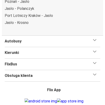
Poznań - Jasło
dojechać FlixBusem do 165 innych miejsc. Znajdziesz tu 2
Jasło - Polanczyk
przystanki/ów FlixBusa.
Port Lotniczy Kraków - Jasło
Czego się spodziewać na pokładzie FlixBusa na
Jasło - Krosno
trasie Jasło - Łódź
Podróż na trasie Jasło - Łódź na pokładzie FlixBusa
oznacza wygodną podróż w wielkim stylu, z
Autobusy
udogodnieniami
, dzięki którym czas szybciej minie.
Większość naszych autobusów jest wyposażona w
Kierunki
bezpłatne Wi-Fi,
toalety i gniazdka elektryczne.
Możesz bezpłatnie zabrać ze sobą
jedną sztuka bagażu
FlixBus
podręcznego i jedną sztukę bagażu głównego
, więc
nawet jeśli wybierasz się w długą podróż, nie musisz się
Obsługa klienta
martwić, że nie wystarczy Ci miejsca w bagażu.
Wszyscy podróżujący z biletami
mają zagwarantowane
miejsce siedzące
w naszych autobusach
ale jeśli chcesz
Flix App
wybrać specjalne miejsce
, możesz zrobić to podczas
zakupu biletu. Do wyboru masz
miejsce klasyczne,