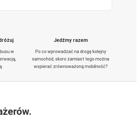
dróżuj
Jedźmy razem
obusu w
Po co wprowadzać na drogę kolejny
zerwacją,
samochód, skoro zamiast tego można
ą.
wspierać zrównoważoną mobilność?
ażerów.