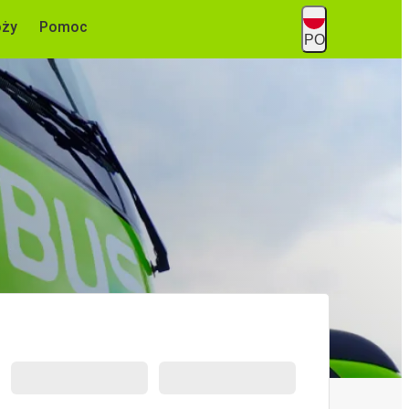
óży
Pomoc
PO