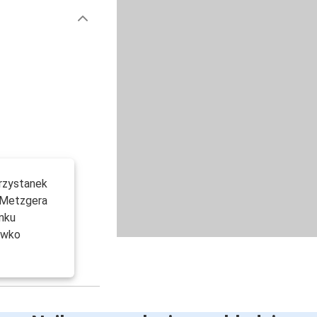
Przystanek
y Metzgera
nku
iwko