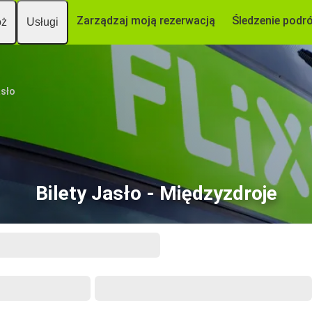
Zarządzaj moją rezerwacją
Śledzenie podr
óż
Usługi
sło
Bilety Jasło - Międzyzdroje