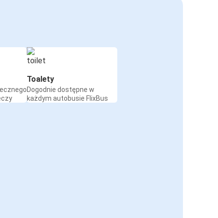
Toalety
iecznego
Dogodnie dostępne w
eczy
każdym autobusie FlixBus