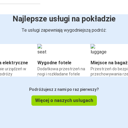
Najlepsze usługi na pokładzie
Te usługi zapewniają wygodniejszą podróż:
a elektryczne
Wygodne fotele
Miejsce na bagaż
ie urządzeń w
Dodatkowa przestrzeń na
Przestrzeń do bezp
podróży
nogi i rozkładane fotele
przechowywania rz
Podróżujesz z nami po raz pierwszy?
Więcej o naszych usługach