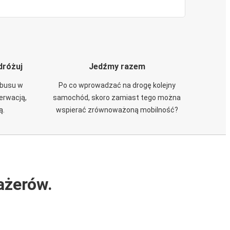
dróżuj
Jedźmy razem
obusu w
Po co wprowadzać na drogę kolejny
zerwacją,
samochód, skoro zamiast tego można
ą.
wspierać zrównoważoną mobilność?
ażerów.