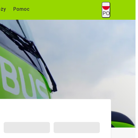
óży
Pomoc
PO