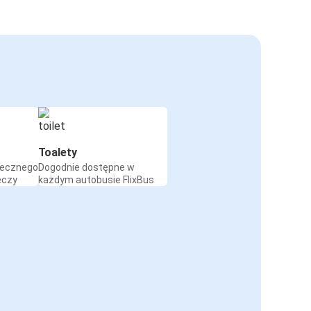
Toalety
iecznego
Dogodnie dostępne w
eczy
każdym autobusie FlixBus