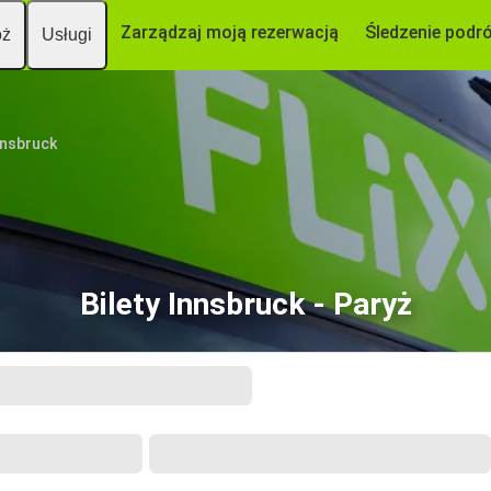
Zarządzaj moją rezerwacją
Śledzenie podr
óż
Usługi
nnsbruck
Bilety Innsbruck - Paryż