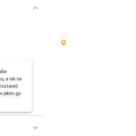
aliw
, a nie na
 zostawić
w jakim go