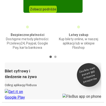
Zobacz podróże
Bezpieczne płatności
Łatwy zakup
Dostępne metody płatności:
Kup bilety online, w naszej
Przelewy24, Paypal, Google
aplikacji lub w sklepie
Pay, karta bankowa
Flixshop
Zaufało na
m
milionó
pasażeró
Bilet cyfrowy i
ponad 500
w
śledzenie na żywo
w
Odkryj aplikację FlixBusa