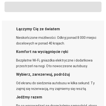
Łączymy Cię ze światem
Nieskończone możliwości. Odkryj ponad 8 000 miejsc
docelowych w ponad 40 krajach.
Komfort na wyciągnięcie ręki
Bezpłatne Wi-Fi, gniazdka elektryczne i dodatkowa
przestrzeń na nogi. Oto nowoczesne autobusy.
Wybierz, zarezerwuj, podróżuj
Od ekranu do siedzenia autobusu w kilka sekund. Ty
zajmij się rezerwacją, my zajmiemy się resztą.
Jedźmy razem
Po co wprowadzać na drogę kolejny samochód, skoro