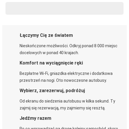
Łączymy Cię ze światem
Nieskończone możliwości. Odkryj ponad 8 000 miejsc
docelowych w ponad 40 krajach.
Komfort na wyciągnięcie ręki
Bezpłatne Wi-Fi, gniazdka elektryczne i dodatkowa
przestrzeń na nogi. Oto nowoczesne autobusy.
Wybierz, zarezerwuj, podróżuj
Od ekranu do siedzenia autobusu w kilka sekund. Ty
zajmij się rezerwacją, my zajmiemy się resztą.
Jedźmy razem
Po co wprowadzać na drogę kolejny samochód, skoro