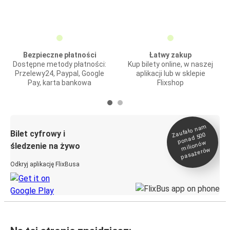
Bezpieczne płatności
Łatwy zakup
Dostępne metody płatności:
Kup bilety online, w naszej
Przelewy24, Paypal, Google
aplikacji lub w sklepie
Pay, karta bankowa
Flixshop
Zaufało na
m
milionó
pasażeró
Bilet cyfrowy i
ponad 500
w
śledzenie na żywo
w
Odkryj aplikację FlixBusa