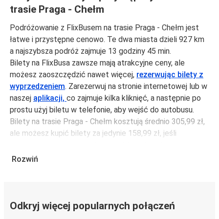
trasie Praga - Chełm
Podróżowanie z FlixBusem na trasie Praga - Chełm jest
łatwe i przystępne cenowo. Te dwa miasta dzieli 927 km
a najszybsza podróż zajmuje 13 godziny 45 min.
Bilety na FlixBusa zawsze mają atrakcyjne ceny, ale
możesz zaoszczędzić nawet więcej,
rezerwując bilety z
wyprzedzeniem
. Zarezerwuj na stronie internetowej lub w
naszej
aplikacji,
co zajmuje kilka kliknięć, a następnie po
prostu użyj biletu w telefonie, aby wejść do autobusu.
Bilety na trasie Praga - Chełm kosztują średnio 305,99 zł,
ale możesz kupić bilety za jedynie 158,99 zł, jeśli
zarezerwujesz z wyprzedzeniem lub w dni robocze,
unikając weekendów i świąt. Aby podróżować szybko,
Rozwiń
łatwo i zadbać o zmniejszanie śladu węglowego, podróżuj
z FlixBusem.
Podróż na trasie Praga - Chełm
Odkryj więcej popularnych połączeń
Trasa Praga - Chełm jest łatwa i wygodna z FlixBusem,