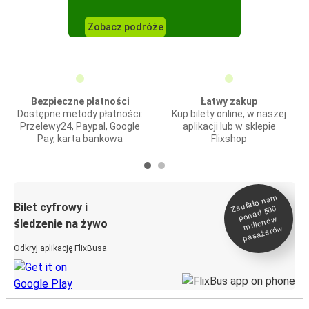
Zobacz podróże
Bezpieczne płatności
Łatwy zakup
Dostępne metody płatności:
Kup bilety online, w naszej
Przelewy24, Paypal, Google
aplikacji lub w sklepie
Pay, karta bankowa
Flixshop
Zaufało na
m
milionó
pasażeró
Bilet cyfrowy i
ponad 500
w
śledzenie na żywo
w
Odkryj aplikację FlixBusa