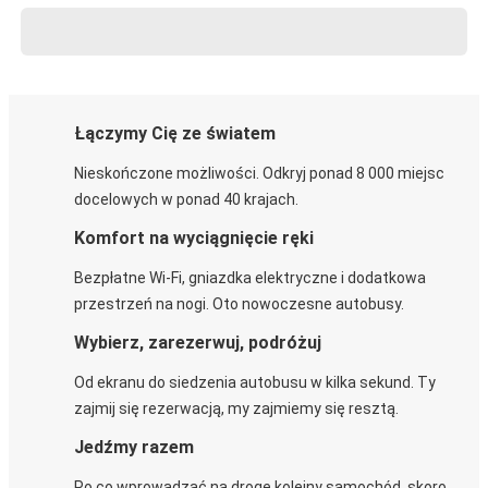
Łączymy Cię ze światem
Nieskończone możliwości. Odkryj ponad 8 000 miejsc
docelowych w ponad 40 krajach.
Komfort na wyciągnięcie ręki
Bezpłatne Wi-Fi, gniazdka elektryczne i dodatkowa
przestrzeń na nogi. Oto nowoczesne autobusy.
Wybierz, zarezerwuj, podróżuj
Od ekranu do siedzenia autobusu w kilka sekund. Ty
zajmij się rezerwacją, my zajmiemy się resztą.
Jedźmy razem
Po co wprowadzać na drogę kolejny samochód, skoro