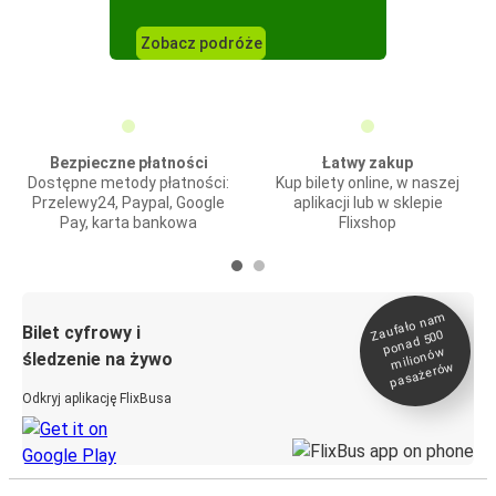
Zobacz podróże
Bezpieczne płatności
Łatwy zakup
Dostępne metody płatności:
Kup bilety online, w naszej
Przelewy24, Paypal, Google
aplikacji lub w sklepie
Pay, karta bankowa
Flixshop
Zaufało na
m
milionó
pasażeró
Bilet cyfrowy i
ponad 500
w
śledzenie na żywo
w
Odkryj aplikację FlixBusa