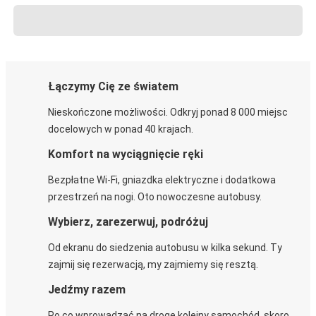
Łączymy Cię ze światem
Nieskończone możliwości. Odkryj ponad 8 000 miejsc
docelowych w ponad 40 krajach.
Komfort na wyciągnięcie ręki
Bezpłatne Wi-Fi, gniazdka elektryczne i dodatkowa
przestrzeń na nogi. Oto nowoczesne autobusy.
Wybierz, zarezerwuj, podróżuj
Od ekranu do siedzenia autobusu w kilka sekund. Ty
zajmij się rezerwacją, my zajmiemy się resztą.
Jedźmy razem
Po co wprowadzać na drogę kolejny samochód, skoro