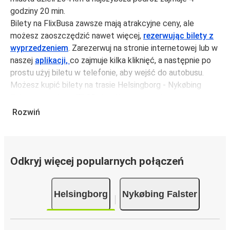
godziny 20 min.
Bilety na FlixBusa zawsze mają atrakcyjne ceny, ale
możesz zaoszczędzić nawet więcej,
rezerwując bilety z
wyprzedzeniem
. Zarezerwuj na stronie internetowej lub w
naszej
aplikacji,
co zajmuje kilka kliknięć, a następnie po
prostu użyj biletu w telefonie, aby wejść do autobusu.
Możesz kupić bilety na trasie Helsingborg - Nykøbing
Falster za jedynie 78,99 zł, jeśli zarezerwujesz z
wyprzedzeniem lub na tygodniu, unikając weekendów i
Rozwiń
świąt. Aby podróżować szybko, łatwo i zadbać o
zmniejszanie śladu węglowego, podróżuj z FlixBusem.
Podróż na trasie Helsingborg - Nykøbing Falster
Odkryj więcej popularnych połączeń
Trasa Helsingborg - Nykøbing Falster jest łatwa i
wygodna z FlixBusem, dzięki 2 bezpośrednim połączeniom
Helsingborg
Nykøbing Falster
dziennie.
i może zająć
jedynie 4 godziny 20 min
.
Podróż autobusem
ma mniejszy wpływ na środowisko