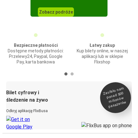
Zobacz podróże
Bezpieczne płatności
Łatwy zakup
Dostępne metody płatności:
Kup bilety online, w naszej
Przelewy24, Paypal, Google
aplikacji lub w sklepie
Pay, karta bankowa
Flixshop
Zaufało na
m
milionó
pasażeró
Bilet cyfrowy i
ponad 500
w
śledzenie na żywo
w
Odkryj aplikację FlixBusa