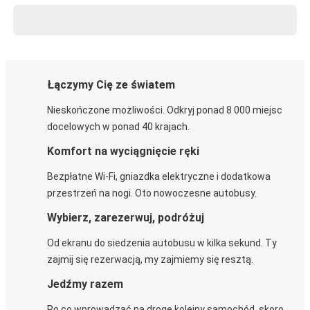
Łączymy Cię ze światem
Nieskończone możliwości. Odkryj ponad 8 000 miejsc
docelowych w ponad 40 krajach.
Komfort na wyciągnięcie ręki
Bezpłatne Wi-Fi, gniazdka elektryczne i dodatkowa
przestrzeń na nogi. Oto nowoczesne autobusy.
Wybierz, zarezerwuj, podróżuj
Od ekranu do siedzenia autobusu w kilka sekund. Ty
zajmij się rezerwacją, my zajmiemy się resztą.
Jedźmy razem
Po co wprowadzać na drogę kolejny samochód, skoro