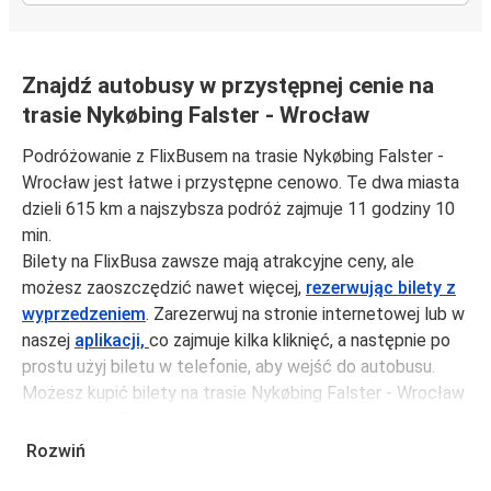
Znajdź autobusy w przystępnej cenie na
trasie Nykøbing Falster - Wrocław
Podróżowanie z FlixBusem na trasie Nykøbing Falster -
Wrocław jest łatwe i przystępne cenowo. Te dwa miasta
dzieli 615 km a najszybsza podróż zajmuje 11 godziny 10
min.
Bilety na FlixBusa zawsze mają atrakcyjne ceny, ale
możesz zaoszczędzić nawet więcej,
rezerwując bilety z
wyprzedzeniem
. Zarezerwuj na stronie internetowej lub w
naszej
aplikacji,
co zajmuje kilka kliknięć, a następnie po
prostu użyj biletu w telefonie, aby wejść do autobusu.
Możesz kupić bilety na trasie Nykøbing Falster - Wrocław
za jedynie 207,99 zł, jeśli zarezerwujesz z wyprzedzeniem
lub na tygodniu, unikając weekendów i świąt. Aby
Rozwiń
podróżować szybko, łatwo i zadbać o zmniejszanie śladu