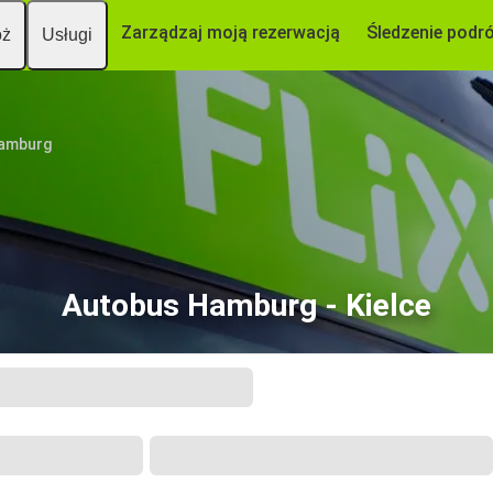
Zarządzaj moją rezerwacją
Śledzenie podr
óż
Usługi
amburg
Autobus Hamburg - Kielce