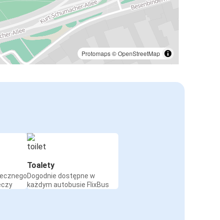
Protomaps
©
OpenStreetMap
Toalety
iecznego
Dogodnie dostępne w
eczy
każdym autobusie FlixBus