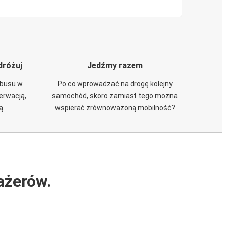
dróżuj
Jedźmy razem
obusu w
Po co wprowadzać na drogę kolejny
zerwacją,
samochód, skoro zamiast tego można
ą.
wspierać zrównoważoną mobilność?
ażerów.