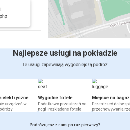
:
.php
Najlepsze usługi na pokładzie
Te usługi zapewniają wygodniejszą podróż:
a elektryczne
Wygodne fotele
Miejsce na bagaż
ie urządzeń w
Dodatkowa przestrzeń na
Przestrzeń do bezp
podróży
nogi i rozkładane fotele
przechowywania rz
Podróżujesz z nami po raz pierwszy?