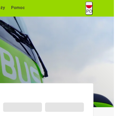
óży
Pomoc
PO