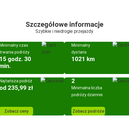
Szczegółowe informacje
Szybkie i niedrogie przejazdy.
Minimalny czas
Minimalny
trwania podróży
dystans
15 godz. 30
1021 km
min.
2
Najtańsza podróż
od 235,99 zł
Minimalna liczba
podróży dziennie
Zobacz ceny
Zobacz podróże