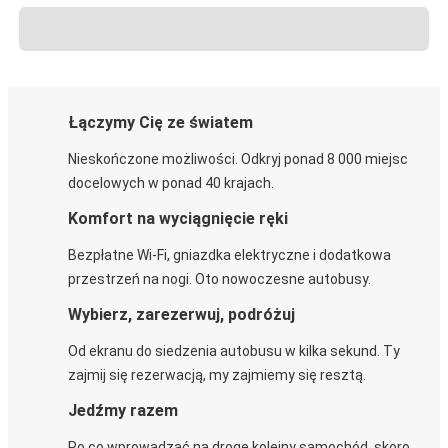
Łączymy Cię ze światem
Nieskończone możliwości. Odkryj ponad 8 000 miejsc
docelowych w ponad 40 krajach.
Komfort na wyciągnięcie ręki
Bezpłatne Wi-Fi, gniazdka elektryczne i dodatkowa
przestrzeń na nogi. Oto nowoczesne autobusy.
Wybierz, zarezerwuj, podróżuj
Od ekranu do siedzenia autobusu w kilka sekund. Ty
zajmij się rezerwacją, my zajmiemy się resztą.
Jedźmy razem
Po co wprowadzać na drogę kolejny samochód, skoro