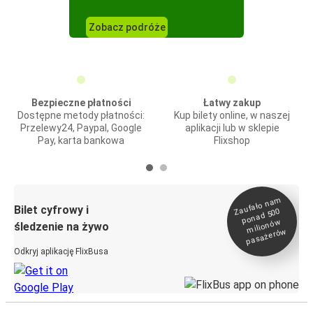
Zobacz podróże
Bezpieczne płatności
Łatwy zakup
Dostępne metody płatności:
Kup bilety online, w naszej
Przelewy24, Paypal, Google
aplikacji lub w sklepie
Pay, karta bankowa
Flixshop
Zaufało na
m
milionó
pasażeró
Bilet cyfrowy i
ponad 500
w
śledzenie na żywo
w
Odkryj aplikację FlixBusa