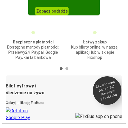
Zobacz podróże
Bezpieczne płatności
Łatwy zakup
Dostępne metody płatności:
Kup bilety online, w naszej
Przelewy24, Paypal, Google
aplikacji lub w sklepie
Pay, karta bankowa
Flixshop
Zaufało na
m
milionó
pasażeró
Bilet cyfrowy i
ponad 500
w
śledzenie na żywo
w
Odkryj aplikację FlixBusa