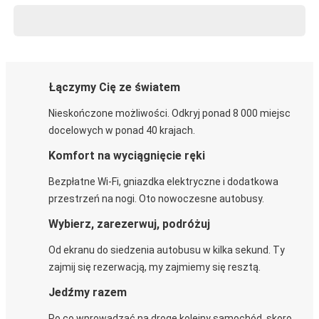
Łączymy Cię ze światem
Nieskończone możliwości. Odkryj ponad 8 000 miejsc
docelowych w ponad 40 krajach.
Komfort na wyciągnięcie ręki
Bezpłatne Wi-Fi, gniazdka elektryczne i dodatkowa
przestrzeń na nogi. Oto nowoczesne autobusy.
Wybierz, zarezerwuj, podróżuj
Od ekranu do siedzenia autobusu w kilka sekund. Ty
zajmij się rezerwacją, my zajmiemy się resztą.
Jedźmy razem
Po co wprowadzać na drogę kolejny samochód, skoro