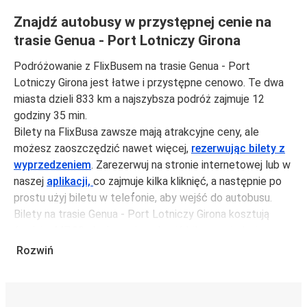
Znajdź autobusy w przystępnej cenie na
trasie Genua - Port Lotniczy Girona
Podróżowanie z FlixBusem na trasie Genua - Port
Lotniczy Girona jest łatwe i przystępne cenowo. Te dwa
miasta dzieli 833 km a najszybsza podróż zajmuje 12
godziny 35 min.
Bilety na FlixBusa zawsze mają atrakcyjne ceny, ale
możesz zaoszczędzić nawet więcej,
rezerwując bilety z
wyprzedzeniem
. Zarezerwuj na stronie internetowej lub w
naszej
aplikacji,
co zajmuje kilka kliknięć, a następnie po
prostu użyj biletu w telefonie, aby wejść do autobusu.
Bilety na trasie Genua - Port Lotniczy Girona kosztują
średnio 447,99 zł, ale możesz kupić bilety za jedynie
318,99 zł, jeśli zarezerwujesz z wyprzedzeniem lub w dni
Rozwiń
robocze, unikając weekendów i świąt. Aby podróżować
szybko, łatwo i zadbać o zmniejszanie śladu węglowego,
podróżuj z FlixBusem.