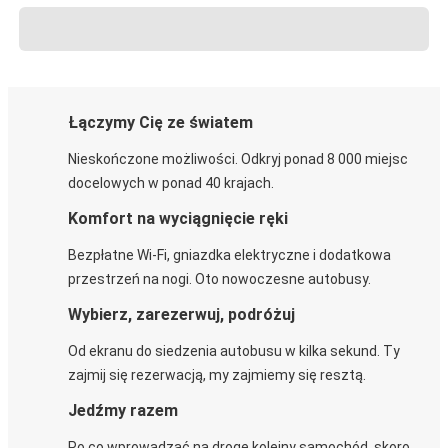
Łączymy Cię ze światem
Nieskończone możliwości. Odkryj ponad 8 000 miejsc
docelowych w ponad 40 krajach.
Komfort na wyciągnięcie ręki
Bezpłatne Wi-Fi, gniazdka elektryczne i dodatkowa
przestrzeń na nogi. Oto nowoczesne autobusy.
Wybierz, zarezerwuj, podróżuj
Od ekranu do siedzenia autobusu w kilka sekund. Ty
zajmij się rezerwacją, my zajmiemy się resztą.
Jedźmy razem
Po co wprowadzać na drogę kolejny samochód, skoro