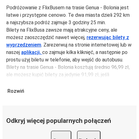
Podróżowanie z FlixBusem na trasie Genua - Bolonia jest
łatwe i przystępne cenowo. Te dwa miasta dzieli 292 km
a najszybsza podróż zajmuje 3 godziny 25 min.
Bilety na FlixBusa zawsze mają atrakcyjne ceny, ale
możesz zaoszczędzić nawet więcej,
rezerwując bilety z
wyprzedzeniem
. Zarezerwuj na stronie internetowej lub w
naszej
aplikacji,
co zajmuje kilka kliknięć, a następnie po
prostu użyj biletu w telefonie, aby wejść do autobusu.
Bilety na trasie Genua - Bolonia kosztują średnio 96,99 zł,
ale możesz kupić bilety za jedynie 91,99 zł, jeśli
zarezerwujesz z wyprzedzeniem lub w dni robocze,
unikając weekendów i świąt. Aby podróżować szybko,
Rozwiń
łatwo i zadbać o zmniejszanie śladu węglowego, podróżuj
z FlixBusem.
Podróż na trasie Genua - Bolonia
Odkryj więcej popularnych połączeń
Trasa Genua - Bolonia jest łatwa i wygodna z FlixBusem,
dzięki 6 bezpośrednim połączeniom dziennie.