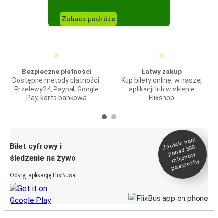
Zobacz podróże
Bezpieczne płatności
Łatwy zakup
Dostępne metody płatności:
Kup bilety online, w naszej
Przelewy24, Paypal, Google
aplikacji lub w sklepie
Pay, karta bankowa
Flixshop
Zaufało na
m
milionó
pasażeró
Bilet cyfrowy i
ponad 500
w
śledzenie na żywo
w
Odkryj aplikację FlixBusa