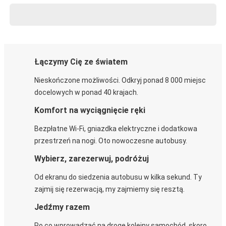
Łączymy Cię ze światem
Nieskończone możliwości. Odkryj ponad 8 000 miejsc
docelowych w ponad 40 krajach.
Komfort na wyciągnięcie ręki
Bezpłatne Wi-Fi, gniazdka elektryczne i dodatkowa
przestrzeń na nogi. Oto nowoczesne autobusy.
Wybierz, zarezerwuj, podróżuj
Od ekranu do siedzenia autobusu w kilka sekund. Ty
zajmij się rezerwacją, my zajmiemy się resztą.
Jedźmy razem
Po co wprowadzać na drogę kolejny samochód, skoro