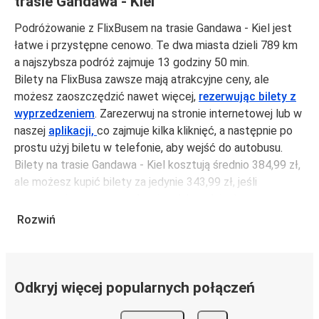
trasie Gandawa - Kiel
Podróżowanie z FlixBusem na trasie Gandawa - Kiel jest
łatwe i przystępne cenowo. Te dwa miasta dzieli 789 km
a najszybsza podróż zajmuje 13 godziny 50 min.
Bilety na FlixBusa zawsze mają atrakcyjne ceny, ale
możesz zaoszczędzić nawet więcej,
rezerwując bilety z
wyprzedzeniem
. Zarezerwuj na stronie internetowej lub w
naszej
aplikacji,
co zajmuje kilka kliknięć, a następnie po
prostu użyj biletu w telefonie, aby wejść do autobusu.
Bilety na trasie Gandawa - Kiel kosztują średnio 384,99 zł,
ale możesz kupić bilety za jedynie 343,99 zł, jeśli
zarezerwujesz z wyprzedzeniem lub w dni robocze,
unikając weekendów i świąt. Aby podróżować szybko,
Rozwiń
łatwo i zadbać o zmniejszanie śladu węglowego, podróżuj
z FlixBusem.
Podróż na trasie Gandawa - Kiel
Odkryj więcej popularnych połączeń
Trasa Gandawa - Kiel jest łatwa i wygodna z FlixBusem,
dzięki 5 bezpośrednim połączeniom dziennie.