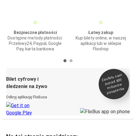
Bezpieczne płatności
Łatwy zakup
Dostępne metody płatności:
Kup bilety online, w naszej
Przelewy24, Paypal, Google
aplikacji lub w sklepie
Pay, karta bankowa
Flixshop
Zaufało na
m
milionó
pasażeró
Bilet cyfrowy i
ponad 500
w
śledzenie na żywo
w
Odkryj aplikację FlixBusa