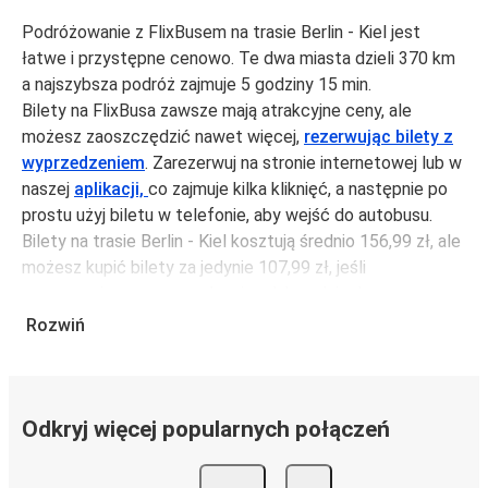
Podróżowanie z FlixBusem na trasie Berlin - Kiel jest
łatwe i przystępne cenowo. Te dwa miasta dzieli 370 km
a najszybsza podróż zajmuje 5 godziny 15 min.
Bilety na FlixBusa zawsze mają atrakcyjne ceny, ale
możesz zaoszczędzić nawet więcej,
rezerwując bilety z
wyprzedzeniem
. Zarezerwuj na stronie internetowej lub w
naszej
aplikacji,
co zajmuje kilka kliknięć, a następnie po
prostu użyj biletu w telefonie, aby wejść do autobusu.
Bilety na trasie Berlin - Kiel kosztują średnio 156,99 zł, ale
możesz kupić bilety za jedynie 107,99 zł, jeśli
zarezerwujesz z wyprzedzeniem lub w dni robocze,
unikając weekendów i świąt. Aby podróżować szybko,
Rozwiń
łatwo i zadbać o zmniejszanie śladu węglowego, podróżuj
z FlixBusem.
Podróż na trasie Berlin - Kiel
Odkryj więcej popularnych połączeń
Trasa Berlin - Kiel jest łatwa i wygodna z FlixBusem, dzięki
11 bezpośrednim połączeniom dziennie.