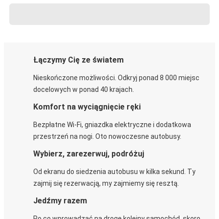
Łączymy Cię ze światem
Nieskończone możliwości. Odkryj ponad 8 000 miejsc
docelowych w ponad 40 krajach.
Komfort na wyciągnięcie ręki
Bezpłatne Wi-Fi, gniazdka elektryczne i dodatkowa
przestrzeń na nogi. Oto nowoczesne autobusy.
Wybierz, zarezerwuj, podróżuj
Od ekranu do siedzenia autobusu w kilka sekund. Ty
zajmij się rezerwacją, my zajmiemy się resztą.
Jedźmy razem
Po co wprowadzać na drogę kolejny samochód, skoro