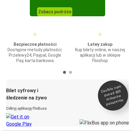
Zobacz podróże
Bezpieczne płatności
Łatwy zakup
Dostępne metody płatności:
Kup bilety online, w naszej
Przelewy24, Paypal, Google
aplikacji lub w sklepie
Pay, karta bankowa
Flixshop
Zaufało na
m
milionó
pasażeró
Bilet cyfrowy i
ponad 500
w
śledzenie na żywo
w
Odkryj aplikację FlixBusa