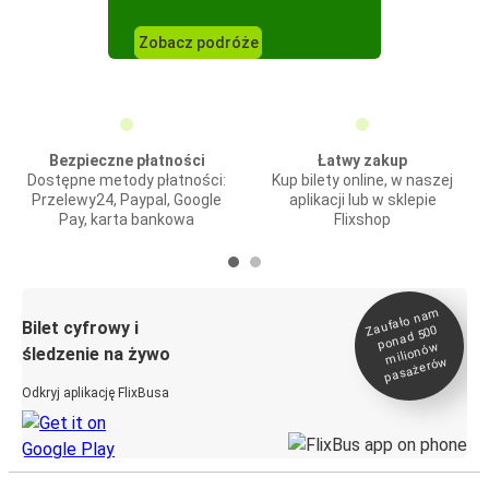
Zobacz podróże
Bezpieczne płatności
Łatwy zakup
Dostępne metody płatności:
Kup bilety online, w naszej
Przelewy24, Paypal, Google
aplikacji lub w sklepie
Pay, karta bankowa
Flixshop
Zaufało na
m
milionó
pasażeró
Bilet cyfrowy i
ponad 500
w
śledzenie na żywo
w
Odkryj aplikację FlixBusa