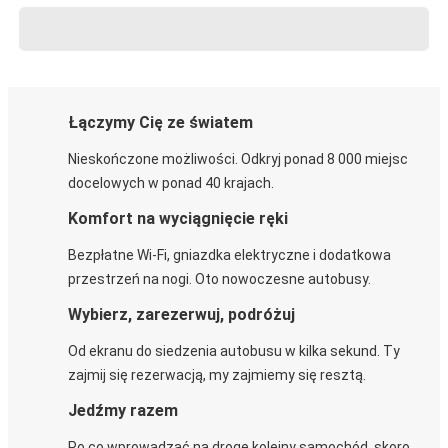
Łączymy Cię ze światem
Nieskończone możliwości. Odkryj ponad 8 000 miejsc
docelowych w ponad 40 krajach.
Komfort na wyciągnięcie ręki
Bezpłatne Wi-Fi, gniazdka elektryczne i dodatkowa
przestrzeń na nogi. Oto nowoczesne autobusy.
Wybierz, zarezerwuj, podróżuj
Od ekranu do siedzenia autobusu w kilka sekund. Ty
zajmij się rezerwacją, my zajmiemy się resztą.
Jedźmy razem
Po co wprowadzać na drogę kolejny samochód, skoro