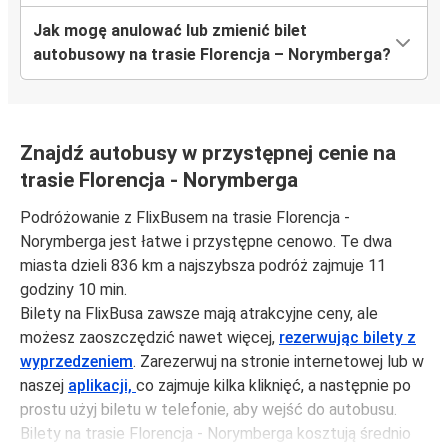
Jak mogę anulować lub zmienić bilet
autobusowy na trasie Florencja – Norymberga?
Znajdź autobusy w przystępnej cenie na
trasie Florencja - Norymberga
Podróżowanie z FlixBusem na trasie Florencja -
Norymberga jest łatwe i przystępne cenowo. Te dwa
miasta dzieli 836 km a najszybsza podróż zajmuje 11
godziny 10 min.
Bilety na FlixBusa zawsze mają atrakcyjne ceny, ale
możesz zaoszczędzić nawet więcej,
rezerwując bilety z
wyprzedzeniem
. Zarezerwuj na stronie internetowej lub w
naszej
aplikacji,
co zajmuje kilka kliknięć, a następnie po
prostu użyj biletu w telefonie, aby wejść do autobusu.
Bilety na trasie Florencja - Norymberga kosztują średnio