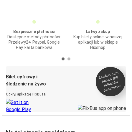
Bezpieczne płatności
Łatwy zakup
Dostępne metody płatności:
Kup bilety online, w naszej
Przelewy24, Paypal, Google
aplikacji lub w sklepie
Pay, karta bankowa
Flixshop
Zaufało na
m
milionó
pasażeró
Bilet cyfrowy i
ponad 500
w
śledzenie na żywo
w
Odkryj aplikację FlixBusa