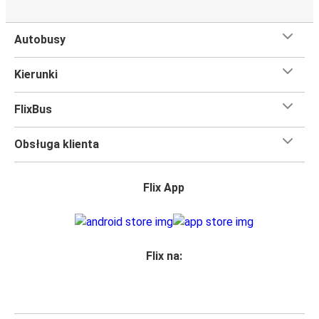
Czego się spodziewać na pokładzie FlixBusa na
trasie Elbląg - Bonn
Autobusy
Podróż na trasie Elbląg - Bonn na pokładzie FlixBusa
oznacza wygodną podróż w wielkim stylu, z
Kierunki
udogodnieniami
, dzięki którym czas szybciej minie.
Większość naszych autobusów jest wyposażona w
FlixBus
bezpłatne Wi-Fi,
toalety i gniazdka elektryczne.
Możesz bezpłatnie zabrać ze sobą
jedną sztuka bagażu
Obsługa klienta
podręcznego i jedną sztukę bagażu głównego
, więc
nawet jeśli wybierasz się w długą podróż, nie musisz się
martwić, że nie wystarczy Ci miejsca w bagażu.
Flix App
Wszyscy podróżujący z biletami
mają zagwarantowane
miejsce siedzące
w naszych autobusach
ale jeśli chcesz
wybrać specjalne miejsce
, możesz zrobić to podczas
zakupu biletu. Do wyboru masz
miejsce klasyczne,
Flix na:
miejsce ze stolikiem, panoramę lub dodatkowe, puste
miejsce obok.
Wystarczy zarezerwować je online w naszej
aplikacji