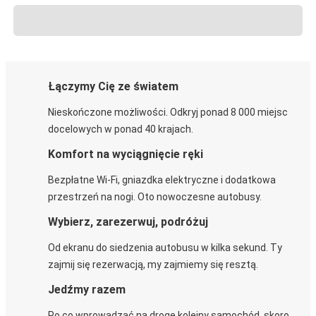
Łączymy Cię ze światem
Nieskończone możliwości. Odkryj ponad 8 000 miejsc
docelowych w ponad 40 krajach.
Komfort na wyciągnięcie ręki
Bezpłatne Wi-Fi, gniazdka elektryczne i dodatkowa
przestrzeń na nogi. Oto nowoczesne autobusy.
Wybierz, zarezerwuj, podróżuj
Od ekranu do siedzenia autobusu w kilka sekund. Ty
zajmij się rezerwacją, my zajmiemy się resztą.
Jedźmy razem
Po co wprowadzać na drogę kolejny samochód, skoro