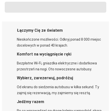
Łączymy Cię ze światem
Nieskończone możliwości. Odkryj ponad 8 000 miejsc
docelowych w ponad 40 krajach.
Komfort na wyciągnięcie ręki
Bezpłatne Wi-Fi, gniazdka elektryczne i dodatkowa
przestrzeń na nogi. Oto nowoczesne autobusy.
Wybierz, zarezerwuj, podróżuj
Od ekranu do siedzenia autobusu w kilka sekund. Ty
zajmij się rezerwacją, my zajmiemy się resztą.
Jedźmy razem
Po co wprowadzać na drogę kolejny samochód, skoro