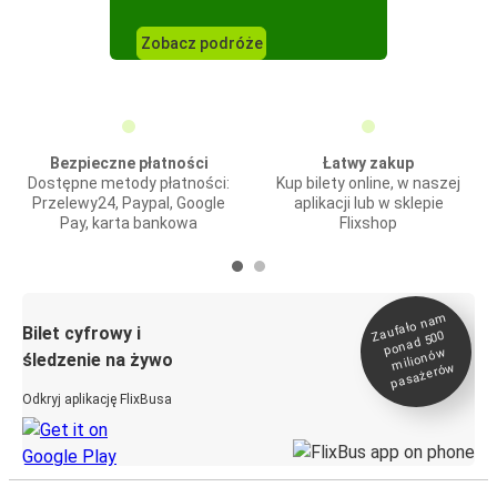
Zobacz podróże
Bezpieczne płatności
Łatwy zakup
Dostępne metody płatności:
Kup bilety online, w naszej
Przelewy24, Paypal, Google
aplikacji lub w sklepie
Pay, karta bankowa
Flixshop
Zaufało na
m
milionó
pasażeró
Bilet cyfrowy i
ponad 500
w
śledzenie na żywo
w
Odkryj aplikację FlixBusa