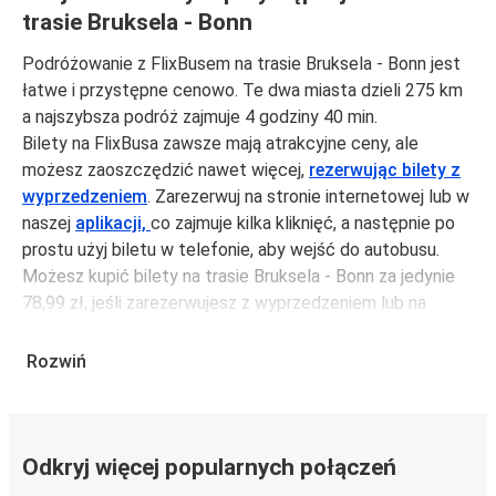
trasie Bruksela - Bonn
Podróżowanie z FlixBusem na trasie Bruksela - Bonn jest
łatwe i przystępne cenowo. Te dwa miasta dzieli 275 km
a najszybsza podróż zajmuje 4 godziny 40 min.
Bilety na FlixBusa zawsze mają atrakcyjne ceny, ale
możesz zaoszczędzić nawet więcej,
rezerwując bilety z
wyprzedzeniem
. Zarezerwuj na stronie internetowej lub w
naszej
aplikacji,
co zajmuje kilka kliknięć, a następnie po
prostu użyj biletu w telefonie, aby wejść do autobusu.
Możesz kupić bilety na trasie Bruksela - Bonn za jedynie
78,99 zł, jeśli zarezerwujesz z wyprzedzeniem lub na
tygodniu, unikając weekendów i świąt. Aby podróżować
szybko, łatwo i zadbać o zmniejszanie śladu węglowego,
Rozwiń
podróżuj z FlixBusem.
Podróż na trasie Bruksela - Bonn
Trasa Bruksela - Bonn jest łatwa i wygodna z FlixBusem,
Odkryj więcej popularnych połączeń
dzięki 3 bezpośrednim połączeniom dziennie.