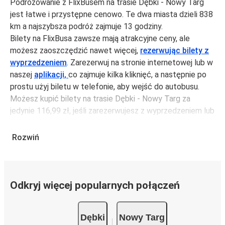
Podróżowanie z FlixBusem na trasie Dębki - Nowy Targ
jest łatwe i przystępne cenowo. Te dwa miasta dzieli 838
km a najszybsza podróż zajmuje 13 godziny.
Bilety na FlixBusa zawsze mają atrakcyjne ceny, ale
możesz zaoszczędzić nawet więcej,
rezerwując bilety z
wyprzedzeniem
. Zarezerwuj na stronie internetowej lub w
naszej
aplikacji,
co zajmuje kilka kliknięć, a następnie po
prostu użyj biletu w telefonie, aby wejść do autobusu.
Możesz kupić bilety na trasie Dębki - Nowy Targ za
jedynie 116,99 zł, jeśli zarezerwujesz z wyprzedzeniem lub
na tygodniu, unikając weekendów i świąt. Aby podróżować
szybko, łatwo i zadbać o zmniejszanie śladu węglowego,
Rozwiń
podróżuj z FlixBusem.
Podróż na trasie Dębki - Nowy Targ
Trasa Dębki - Nowy Targ jest łatwa i wygodna z
Odkryj więcej popularnych połączeń
FlixBusem.
i może zająć
jedynie 13 godziny
.
Dębki
Nowy Targ
Podróż autobusem
ma mniejszy wpływ na środowisko