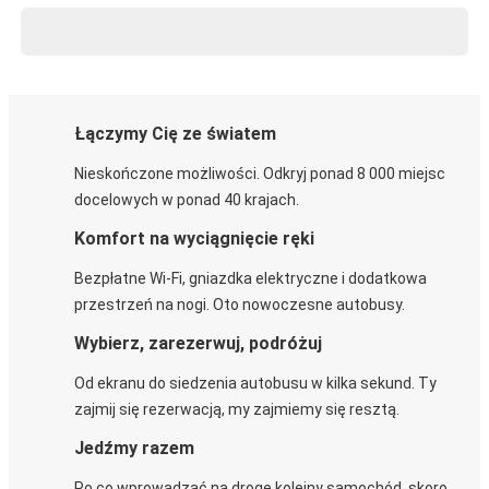
Łączymy Cię ze światem
Nieskończone możliwości. Odkryj ponad 8 000 miejsc
docelowych w ponad 40 krajach.
Komfort na wyciągnięcie ręki
Bezpłatne Wi-Fi, gniazdka elektryczne i dodatkowa
przestrzeń na nogi. Oto nowoczesne autobusy.
Wybierz, zarezerwuj, podróżuj
Od ekranu do siedzenia autobusu w kilka sekund. Ty
zajmij się rezerwacją, my zajmiemy się resztą.
Jedźmy razem
Po co wprowadzać na drogę kolejny samochód, skoro