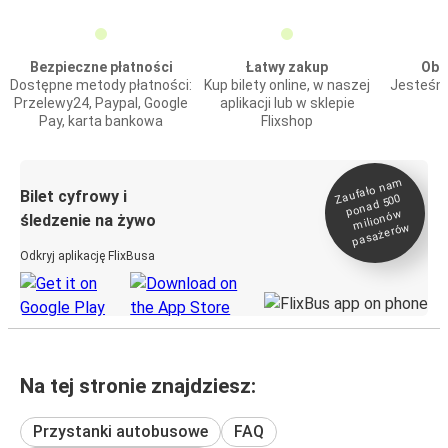
Bezpieczne płatności
Łatwy zakup
Obs
Dostępne metody płatności:
Kup bilety online, w naszej
Jesteśmy
Przelewy24, Paypal, Google
aplikacji lub w sklepie
Pay, karta bankowa
Flixshop
Zaufało na
m
milionó
pasażeró
Bilet cyfrowy i
ponad 500
w
śledzenie na żywo
w
Odkryj aplikację FlixBusa
Na tej stronie znajdziesz:
Przystanki autobusowe
FAQ