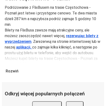
Podróżowanie z FlixBusem na trasie Częstochowa -
Poznań jest łatwe i przystępne cenowo. Te dwa miasta
dzieli 287 km a najszybsza podróż zajmuje 5 godziny 10
min.
Bilety na FlixBusa zawsze mają atrakcyjne ceny, ale
możesz zaoszczędzić nawet więcej,
rezerwując bilety z
wyprzedzeniem
. Zarezerwuj na stronie internetowej lub w
naszej
aplikacji,
co zajmuje kilka kliknięć, a następnie po
prostu użyj biletu w telefonie, aby wejść do autobusu.
Możesz kupić bilety na trasie Częstochowa - Poznań za
jedynie 62,99 zł, jeśli zarezerwujesz z wyprzedzeniem lub
na tygodniu, unikając weekendów i świąt. Aby podróżować
Rozwiń
szybko, łatwo i zadbać o zmniejszanie śladu węglowego,
podróżuj z FlixBusem.
Podróż na trasie Częstochowa - Poznań
Odkryj więcej popularnych połączeń
Trasa Częstochowa - Poznań jest łatwa i wygodna z
FlixBusem.