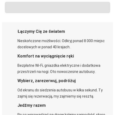
Łączymy Cię ze światem
Nieskończone możliwości. Odkryj ponad 8 000 miejsc
docelowych w ponad 40 krajach.
Komfort na wyciągnięcie ręki
Bezpłatne Wi-Fi, gniazdka elektryczne i dodatkowa
przestrzeń na nogi. Oto nowoczesne autobusy.
Wybierz, zarezerwuj, podróżuj
Od ekranu do siedzenia autobusu w kilka sekund. Ty
zajmij się rezerwacją, my zajmiemy się resztą.
Jedźmy razem
Po co wprowadzać na drogę kolejny samochód, skoro