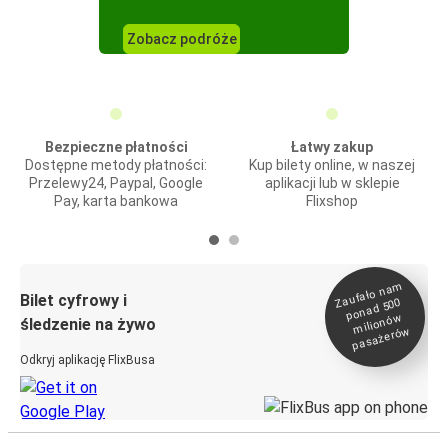
Zobacz podróże
Bezpieczne płatności
Łatwy zakup
Dostępne metody płatności:
Kup bilety online, w naszej
Przelewy24, Paypal, Google
aplikacji lub w sklepie
Pay, karta bankowa
Flixshop
Zaufało na
m
milionó
pasażeró
Bilet cyfrowy i
ponad 500
w
śledzenie na żywo
w
Odkryj aplikację FlixBusa