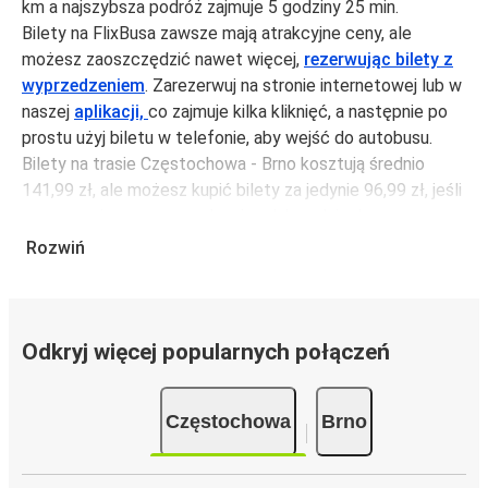
km a najszybsza podróż zajmuje 5 godziny 25 min.
Bilety na FlixBusa zawsze mają atrakcyjne ceny, ale
możesz zaoszczędzić nawet więcej,
rezerwując bilety z
wyprzedzeniem
. Zarezerwuj na stronie internetowej lub w
naszej
aplikacji,
co zajmuje kilka kliknięć, a następnie po
prostu użyj biletu w telefonie, aby wejść do autobusu.
Bilety na trasie Częstochowa - Brno kosztują średnio
141,99 zł, ale możesz kupić bilety za jedynie 96,99 zł, jeśli
zarezerwujesz z wyprzedzeniem lub w dni robocze,
unikając weekendów i świąt. Aby podróżować szybko,
Rozwiń
łatwo i zadbać o zmniejszanie śladu węglowego, podróżuj
z FlixBusem.
Podróż na trasie Częstochowa - Brno
Odkryj więcej popularnych połączeń
Trasa Częstochowa - Brno jest łatwa i wygodna z
FlixBusem.
Częstochowa
Brno
i może zająć
jedynie 5 godziny 25 min
.
Podróż autobusem
ma mniejszy wpływ na środowisko
niż podróż samochodem czy samolotem. Stale pracujemy