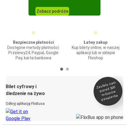
Zobacz podróże
Bezpieczne płatności
Łatwy zakup
Dostępne metody płatności:
Kup bilety online, w naszej
Przelewy24, Paypal, Google
aplikacji lub w sklepie
Pay, karta bankowa
Flixshop
Zaufało na
m
milionó
pasażeró
Bilet cyfrowy i
ponad 500
w
śledzenie na żywo
w
Odkryj aplikację FlixBusa