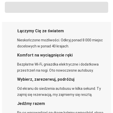
Łączymy Cię ze światem
Nieskończone możliwości. Odkryj ponad 8 000 miejsc
docelowych w ponad 40 krajach.
Komfort na wyciągnięcie ręki
Bezpłatne Wi-Fi, gniazdka elektryczne i dodatkowa
przestrzeń na nogi. Oto nowoczesne autobusy.
Wybierz, zarezerwuj, podróżuj
Od ekranu do siedzenia autobusu w kilka sekund. Ty
zajmij się rezerwacją, my zajmiemy się resztą.
Jedźmy razem
Po co wprowadzać na drogę kolejny samochód, skoro