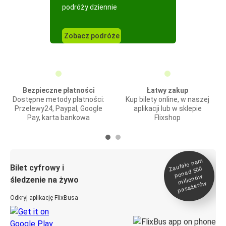
podróży dziennie
Zobacz podróże
Bezpieczne płatności
Łatwy zakup
Dostępne metody płatności:
Kup bilety online, w naszej
Przelewy24, Paypal, Google
aplikacji lub w sklepie
Pay, karta bankowa
Flixshop
Zaufało na
m
milionó
pasażeró
Bilet cyfrowy i
ponad 500
w
śledzenie na żywo
w
Odkryj aplikację FlixBusa