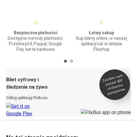
Bezpieczne płatności
Łatwy zakup
Dostępne metody płatności:
Kup bilety online, w naszej
Przelewy24, Paypal, Google
aplikacji lub w sklepie
Pay, karta bankowa
Flixshop
Zaufało na
m
milionó
pasażeró
Bilet cyfrowy i
ponad 500
w
śledzenie na żywo
w
Odkryj aplikację FlixBusa