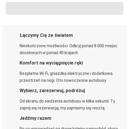
Łączymy Cię ze światem
Nieskończone możliwości. Odkryj ponad 8 000 miejsc
docelowych w ponad 40 krajach.
Komfort na wyciągnięcie ręki
Bezpłatne Wi-Fi, gniazdka elektryczne i dodatkowa
przestrzeń na nogi. Oto nowoczesne autobusy.
Wybierz, zarezerwuj, podróżuj
Od ekranu do siedzenia autobusu w kilka sekund. Ty
zajmij się rezerwacją, my zajmiemy się resztą.
Jedźmy razem
Po co wprowadzać na drogę kolejny samochód, skoro