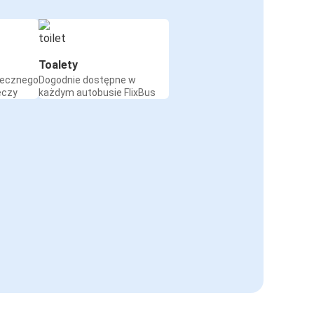
Toalety
iecznego
Dogodnie dostępne w
eczy
każdym autobusie FlixBus