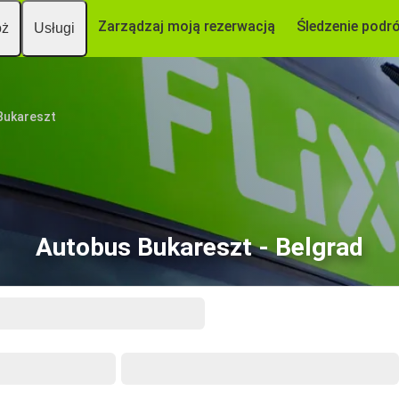
Zarządzaj moją rezerwacją
Śledzenie podr
óż
Usługi
Bukareszt
Autobus Bukareszt - Belgrad