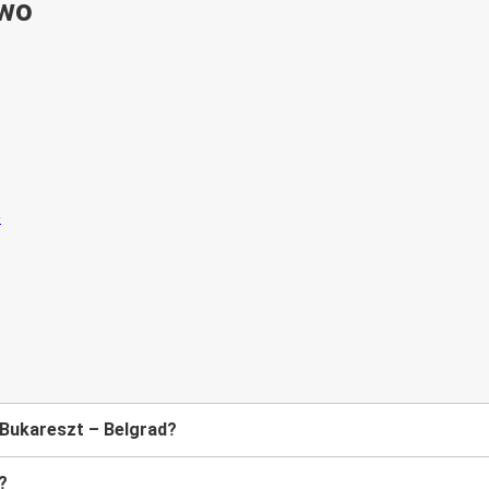
ywo
 Bukareszt – Belgrad?
?