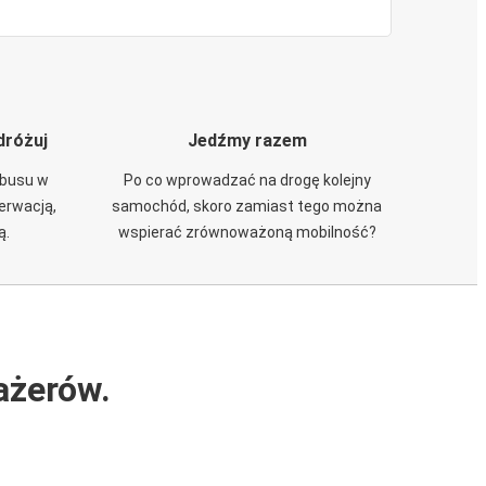
dróżuj
Jedźmy razem
obusu w
Po co wprowadzać na drogę kolejny
zerwacją,
samochód, skoro zamiast tego można
ą.
wspierać zrównoważoną mobilność?
ażerów.