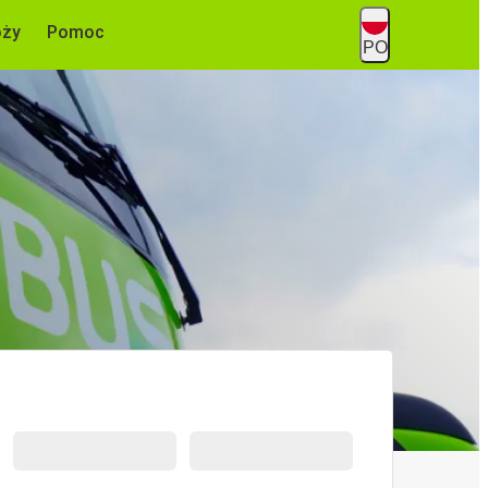
óży
Pomoc
PO