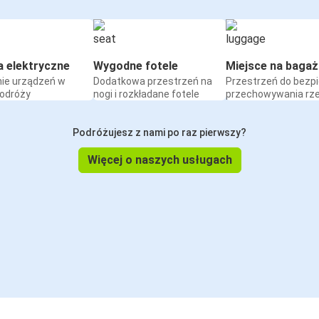
a elektryczne
Wygodne fotele
Miejsce na bagaż
ie urządzeń w
Dodatkowa przestrzeń na
Przestrzeń do bezp
podróży
nogi i rozkładane fotele
przechowywania rz
Podróżujesz z nami po raz pierwszy?
Więcej o naszych usługach