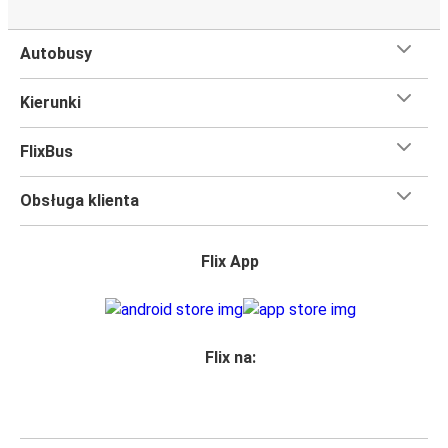
Czego się spodziewać na pokładzie FlixBusa na
trasie Budapeszt - Białystok
Autobusy
Podróż na trasie Budapeszt - Białystok na pokładzie
FlixBusa oznacza wygodną podróż w wielkim stylu, z
Kierunki
udogodnieniami
, dzięki którym czas szybciej minie.
Większość naszych autobusów jest wyposażona w
FlixBus
bezpłatne Wi-Fi,
toalety i gniazdka elektryczne.
Możesz bezpłatnie zabrać ze sobą
jedną sztuka bagażu
Obsługa klienta
podręcznego i jedną sztukę bagażu głównego
, więc
nawet jeśli wybierasz się w długą podróż, nie musisz się
martwić, że nie wystarczy Ci miejsca w bagażu.
Flix App
Wszyscy podróżujący z biletami
mają zagwarantowane
miejsce siedzące
w naszych autobusach
ale jeśli chcesz
wybrać specjalne miejsce
, możesz zrobić to podczas
zakupu biletu. Do wyboru masz
miejsce klasyczne,
Flix na:
miejsce ze stolikiem, panoramę lub dodatkowe, puste
miejsce obok.
Wystarczy zarezerwować je online w naszej
aplikacji