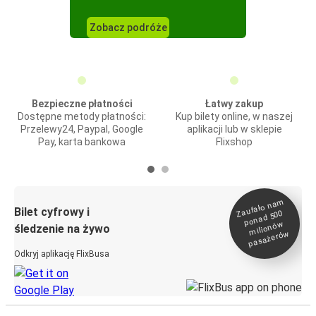
Zobacz podróże
Bezpieczne płatności
Łatwy zakup
Dostępne metody płatności:
Kup bilety online, w naszej
Przelewy24, Paypal, Google
aplikacji lub w sklepie
Pay, karta bankowa
Flixshop
Zaufało na
m
milionó
pasażeró
Bilet cyfrowy i
ponad 500
w
śledzenie na żywo
w
Odkryj aplikację FlixBusa