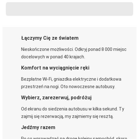
Łączymy Cię ze światem
Nieskończone możliwości. Odkryj ponad 8 000 miejsc
docelowych w ponad 40 krajach.
Komfort na wyciągnięcie ręki
Bezpłatne Wi-Fi, gniazdka elektryczne i dodatkowa
przestrzeń na nogi. Oto nowoczesne autobusy.
Wybierz, zarezerwuj, podróżuj
Od ekranu do siedzenia autobusu w kilka sekund. Ty
zajmij się rezerwacją, my zajmiemy się resztą.
Jedźmy razem
Po co wprowadzać na drogę kolejny samochód, skoro