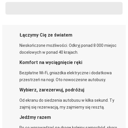
Łączymy Cię ze światem
Nieskończone możliwości. Odkryj ponad 8 000 miejsc
docelowych w ponad 40 krajach.
Komfort na wyciągnięcie ręki
Bezpłatne Wi-Fi, gniazdka elektryczne i dodatkowa
przestrzeń na nogi. Oto nowoczesne autobusy.
Wybierz, zarezerwuj, podróżuj
Od ekranu do siedzenia autobusu w kilka sekund. Ty
zajmij się rezerwacją, my zajmiemy się resztą.
Jedźmy razem
Po co wprowadzać na drogę kolejny samochód, skoro