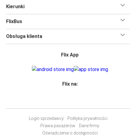
udogodnieniami
, dzięki którym czas szybciej minie.
Kierunki
Większość naszych autobusów jest wyposażona w
bezpłatne Wi-Fi,
toalety i gniazdka elektryczne.
FlixBus
Możesz bezpłatnie zabrać ze sobą
jedną sztuka bagażu
podręcznego i jedną sztukę bagażu głównego
, więc
Obsługa klienta
nawet jeśli wybierasz się w długą podróż, nie musisz się
martwić, że nie wystarczy Ci miejsca w bagażu.
Wszyscy podróżujący z biletami
mają zagwarantowane
Flix App
miejsce siedzące
w naszych autobusach
ale jeśli chcesz
wybrać specjalne miejsce
, możesz zrobić to podczas
zakupu biletu. Do wyboru masz
miejsce klasyczne,
miejsce ze stolikiem, panoramę lub dodatkowe, puste
Flix na:
miejsce obok.
Wystarczy zarezerwować je online w naszej
aplikacji
FlixBusa
podczas zakupu biletu, korzystając z jednej z
dostępnych metod płatności.
Login sprzedawcy
Polityka prywatności
Prawa pasażerów
Dane firmy
Oświadczenie o dostępności