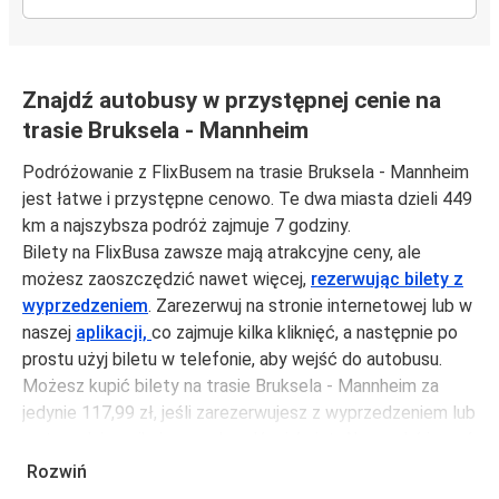
Znajdź autobusy w przystępnej cenie na
trasie Bruksela - Mannheim
Podróżowanie z FlixBusem na trasie Bruksela - Mannheim
jest łatwe i przystępne cenowo. Te dwa miasta dzieli 449
km a najszybsza podróż zajmuje 7 godziny.
Bilety na FlixBusa zawsze mają atrakcyjne ceny, ale
możesz zaoszczędzić nawet więcej,
rezerwując bilety z
wyprzedzeniem
. Zarezerwuj na stronie internetowej lub w
naszej
aplikacji,
co zajmuje kilka kliknięć, a następnie po
prostu użyj biletu w telefonie, aby wejść do autobusu.
Możesz kupić bilety na trasie Bruksela - Mannheim za
jedynie 117,99 zł, jeśli zarezerwujesz z wyprzedzeniem lub
na tygodniu, unikając weekendów i świąt. Aby podróżować
szybko, łatwo i zadbać o zmniejszanie śladu węglowego,
Rozwiń
podróżuj z FlixBusem.