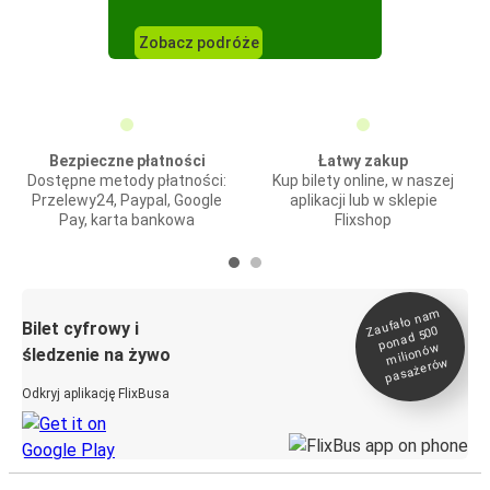
Zobacz podróże
Bezpieczne płatności
Łatwy zakup
Dostępne metody płatności:
Kup bilety online, w naszej
Przelewy24, Paypal, Google
aplikacji lub w sklepie
Pay, karta bankowa
Flixshop
Zaufało na
m
milionó
pasażeró
Bilet cyfrowy i
ponad 500
w
śledzenie na żywo
w
Odkryj aplikację FlixBusa