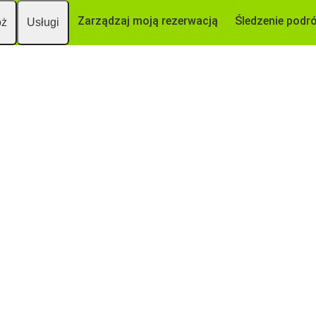
Zarządzaj moją rezerwacją
Śledzenie podr
óż
Usługi