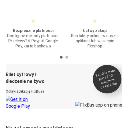
Bezpieczne płatności
Łatwy zakup
Dostępne metody płatności:
Kup bilety online, w naszej
Przelewy24, Paypal, Google
aplikacji lub w sklepie
Pay, karta bankowa
Flixshop
Zaufało na
m
milionó
pasażeró
Bilet cyfrowy i
ponad 500
w
śledzenie na żywo
w
Odkryj aplikację FlixBusa