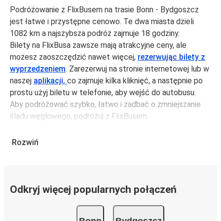
Podróżowanie z FlixBusem na trasie Bonn - Bydgoszcz
jest łatwe i przystępne cenowo. Te dwa miasta dzieli
1082 km a najszybsza podróż zajmuje 18 godziny.
Bilety na FlixBusa zawsze mają atrakcyjne ceny, ale
możesz zaoszczędzić nawet więcej,
rezerwując bilety z
wyprzedzeniem
. Zarezerwuj na stronie internetowej lub w
naszej
aplikacji,
co zajmuje kilka kliknięć, a następnie po
prostu użyj biletu w telefonie, aby wejść do autobusu.
Aby podróżować szybko, łatwo i zadbać o zmniejszanie
śladu węglowego, podróżuj z FlixBusem.
Podróż z: Bonn
Rozwiń
Bonn: podróżujesz z tego miasta i nie znasz go zbyt
dobrze? Oto wszystko, co musisz wiedzieć.
Bonn jest węzłem komunikacyjnym z
przystankiem
autobusowym
; 98 połączeniami do innych miast i
Odkryj więcej popularnych połączeń
codziennie zabiera podróżujących na przejazdy krajowe i
zagraniczne.
Bonn
Bydgoszcz