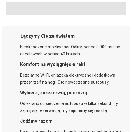
Łączymy Cię ze światem
Nieskończone możliwości. Odkryj ponad 8 000 miejsc
docelowych w ponad 40 krajach.
Komfort na wyciągnięcie ręki
Bezpłatne Wi-Fi, gniazdka elektryczne i dodatkowa
przestrzeń na nogi. Oto nowoczesne autobusy.
Wybierz, zarezerwuj, podróżuj
Od ekranu do siedzenia autobusu w kilka sekund. Ty
zajmij się rezerwacją, my zajmiemy się resztą.
Jedźmy razem
Po co wprowadzać na drogę kolejny samochód, skoro