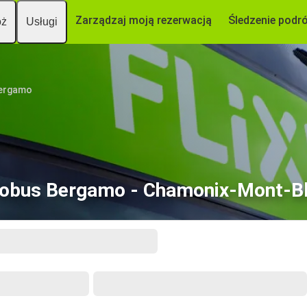
Zarządzaj moją rezerwacją
Śledzenie podr
óż
Usługi
ergamo
obus Bergamo - Chamonix-Mont-B