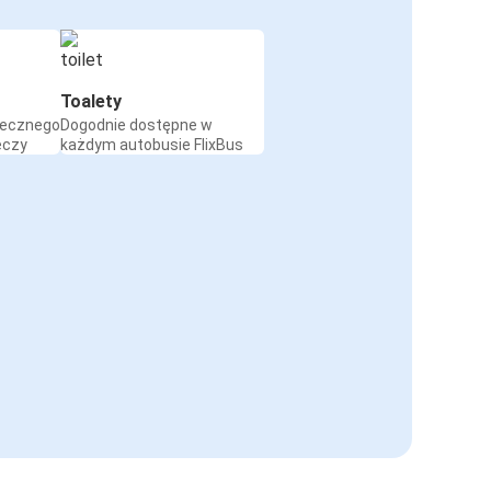
Toalety
iecznego
Dogodnie dostępne w
eczy
każdym autobusie FlixBus