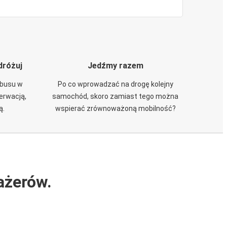
dróżuj
Jedźmy razem
obusu w
Po co wprowadzać na drogę kolejny
zerwacją,
samochód, skoro zamiast tego można
ą.
wspierać zrównoważoną mobilność?
ażerów.