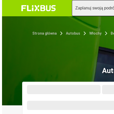
Zaplanuj swoją podr
Strona główna
Autobus
Włochy
B
Aut