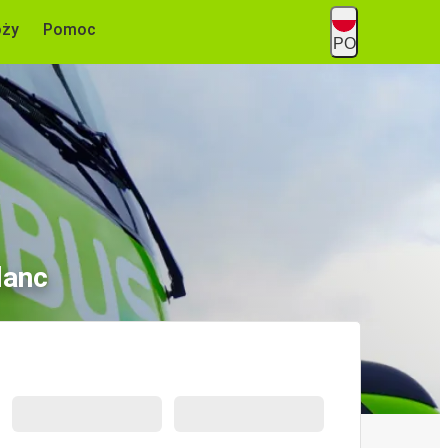
óży
Pomoc
PO
lanc