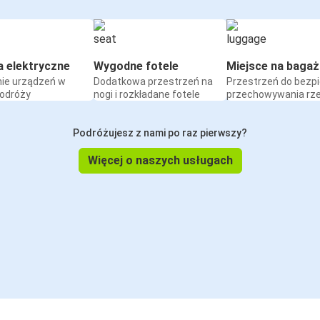
a elektryczne
Wygodne fotele
Miejsce na bagaż
ie urządzeń w
Dodatkowa przestrzeń na
Przestrzeń do bezp
podróży
nogi i rozkładane fotele
przechowywania rz
Podróżujesz z nami po raz pierwszy?
Więcej o naszych usługach