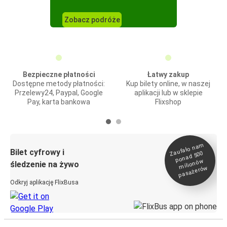
Zobacz podróże
Bezpieczne płatności
Łatwy zakup
Dostępne metody płatności:
Kup bilety online, w naszej
Przelewy24, Paypal, Google
aplikacji lub w sklepie
Pay, karta bankowa
Flixshop
Zaufało na
m
milionó
pasażeró
Bilet cyfrowy i
ponad 500
w
śledzenie na żywo
w
Odkryj aplikację FlixBusa