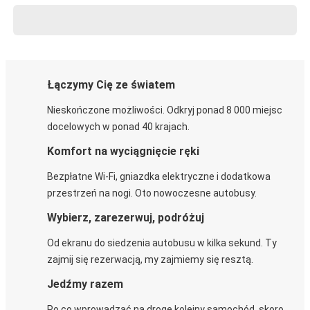
Łączymy Cię ze światem
Nieskończone możliwości. Odkryj ponad 8 000 miejsc
docelowych w ponad 40 krajach.
Komfort na wyciągnięcie ręki
Bezpłatne Wi-Fi, gniazdka elektryczne i dodatkowa
przestrzeń na nogi. Oto nowoczesne autobusy.
Wybierz, zarezerwuj, podróżuj
Od ekranu do siedzenia autobusu w kilka sekund. Ty
zajmij się rezerwacją, my zajmiemy się resztą.
Jedźmy razem
Po co wprowadzać na drogę kolejny samochód, skoro