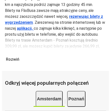
km a najszybsza podróż zajmuje 13 godziny 45 min.
Bilety na FlixBusa zawsze mają atrakcyjne ceny, ale
możesz zaoszczędzić nawet więcej,
rezerwując bilety z
wyprzedzeniem
. Zarezerwuj na stronie internetowej lub w
naszej
aplikacji,
co zajmuje kilka kliknięć, a następnie po
prostu użyj biletu w telefonie, aby wejść do autobusu.
Bilety na trasie Amsterdam - Poznań kosztują średnio
309,99 zł, ale możesz kupić bilety za jedynie 266,99 zł,
jeśli zarezerwujesz z wyprzedzeniem lub w dni robocze,
unikając weekendów i świąt. Aby podróżować szybko,
Rozwiń
łatwo i zadbać o zmniejszanie śladu węglowego, podróżuj
z FlixBusem.
Podróż na trasie Amsterdam - Poznań
Odkryj więcej popularnych połączeń
Trasa Amsterdam - Poznań jest łatwa i wygodna z
FlixBusem, dzięki 12 bezpośrednim połączeniom dziennie.
Amsterdam
Poznań
i może zająć
jedynie 13 godziny 45 min
.
Podróż autobusem
ma mniejszy wpływ na środowisko