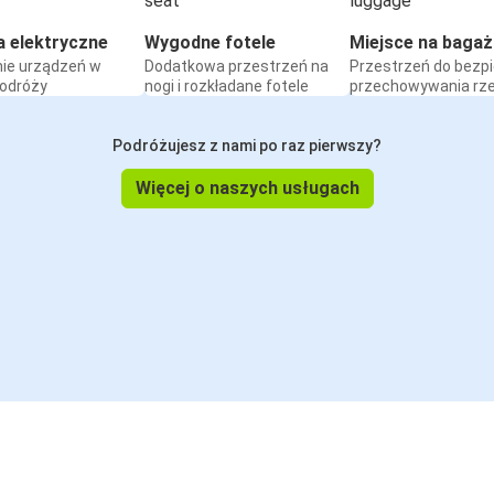
a elektryczne
Wygodne fotele
Miejsce na bagaż
ie urządzeń w
Dodatkowa przestrzeń na
Przestrzeń do bezp
podróży
nogi i rozkładane fotele
przechowywania rz
Podróżujesz z nami po raz pierwszy?
Więcej o naszych usługach