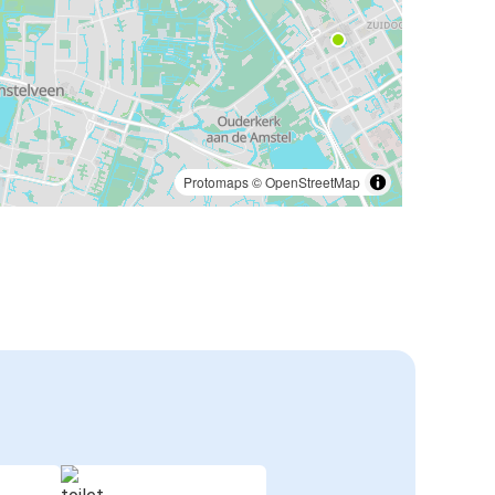
Protomaps
©
OpenStreetMap