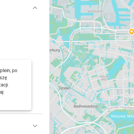
plein, po
oszę
acji.
j: