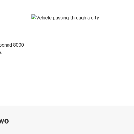
 ponad 8000
.
ywo