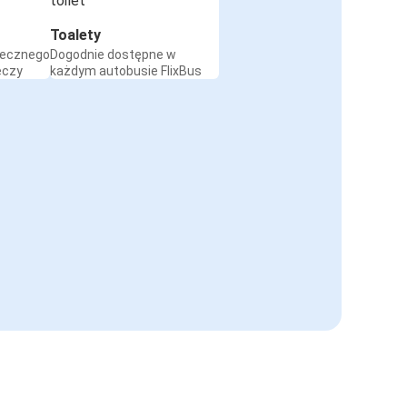
Toalety
iecznego
Dogodnie dostępne w
eczy
każdym autobusie FlixBus