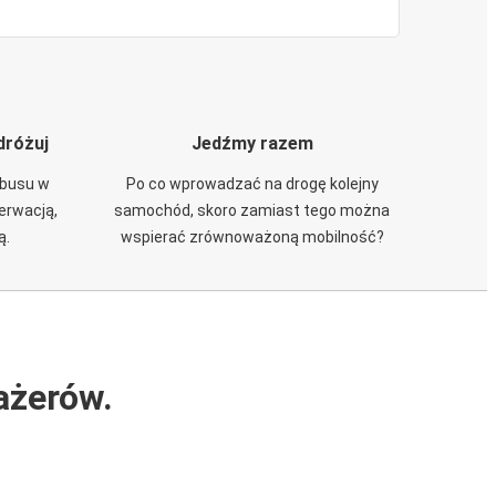
dróżuj
Jedźmy razem
obusu w
Po co wprowadzać na drogę kolejny
zerwacją,
samochód, skoro zamiast tego można
ą.
wspierać zrównoważoną mobilność?
ażerów.