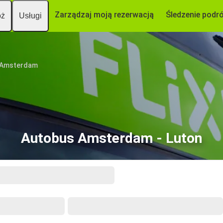
Zarządzaj moją rezerwacją
Śledzenie podr
óż
Usługi
Amsterdam
Autobus Amsterdam - Luton