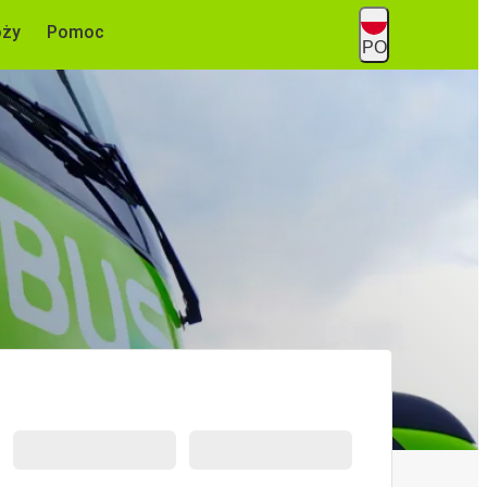
óży
Pomoc
PO