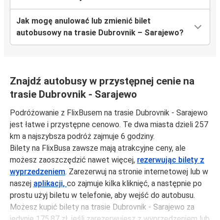
Jak mogę anulować lub zmienić bilet
autobusowy na trasie Dubrovnik – Sarajewo?
Znajdź autobusy w przystępnej cenie na
trasie Dubrovnik - Sarajewo
Podróżowanie z FlixBusem na trasie Dubrovnik - Sarajewo
jest łatwe i przystępne cenowo. Te dwa miasta dzieli 257
km a najszybsza podróż zajmuje 6 godziny.
Bilety na FlixBusa zawsze mają atrakcyjne ceny, ale
możesz zaoszczędzić nawet więcej,
rezerwując bilety z
wyprzedzeniem
. Zarezerwuj na stronie internetowej lub w
naszej
aplikacji,
co zajmuje kilka kliknięć, a następnie po
prostu użyj biletu w telefonie, aby wejść do autobusu.
Możesz kupić bilety na trasie Dubrovnik - Sarajewo za
jedynie 175,87 zł, jeśli zarezerwujesz z wyprzedzeniem lub