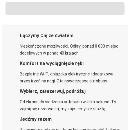
Łączymy Cię ze światem
Nieskończone możliwości. Odkryj ponad 8 000 miejsc
docelowych w ponad 40 krajach.
Komfort na wyciągnięcie ręki
Bezpłatne Wi-Fi, gniazdka elektryczne i dodatkowa
przestrzeń na nogi. Oto nowoczesne autobusy.
Wybierz, zarezerwuj, podróżuj
Od ekranu do siedzenia autobusu w kilka sekund. Ty
zajmij się rezerwacją, my zajmiemy się resztą.
Jedźmy razem
Po co wprowadzać na drogę kolejny samochód, skoro