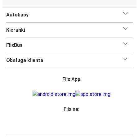
trasie Dubrovnik - Sarajewo
Podróż na trasie Dubrovnik - Sarajewo na pokładzie
Autobusy
FlixBusa oznacza wygodną podróż w wielkim stylu, z
udogodnieniami
, dzięki którym czas szybciej minie.
Kierunki
Większość naszych autobusów jest wyposażona w
bezpłatne Wi-Fi,
toalety i gniazdka elektryczne.
FlixBus
Możesz bezpłatnie zabrać ze sobą
jedną sztuka bagażu
podręcznego i jedną sztukę bagażu głównego
, więc
Obsługa klienta
nawet jeśli wybierasz się w długą podróż, nie musisz się
martwić, że nie wystarczy Ci miejsca w bagażu.
Wszyscy podróżujący z biletami
mają zagwarantowane
Flix App
miejsce siedzące
w naszych autobusach
ale jeśli chcesz
wybrać specjalne miejsce
, możesz zrobić to podczas
zakupu biletu. Do wyboru masz
miejsce klasyczne,
miejsce ze stolikiem, panoramę lub dodatkowe, puste
Flix na:
miejsce obok.
Wystarczy zarezerwować je online w naszej
aplikacji
FlixBusa
podczas zakupu biletu, korzystając z jednej z
dostępnych metod płatności.