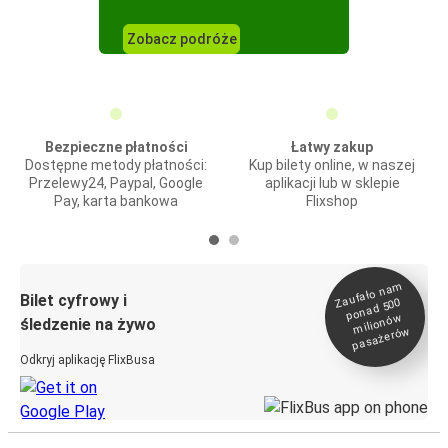
Zobacz podróże
Bezpieczne płatności
Łatwy zakup
Dostępne metody płatności:
Kup bilety online, w naszej
Przelewy24, Paypal, Google
aplikacji lub w sklepie
Pay, karta bankowa
Flixshop
Zaufało na
m
milionó
pasażeró
Bilet cyfrowy i
ponad 500
w
śledzenie na żywo
w
Odkryj aplikację FlixBusa