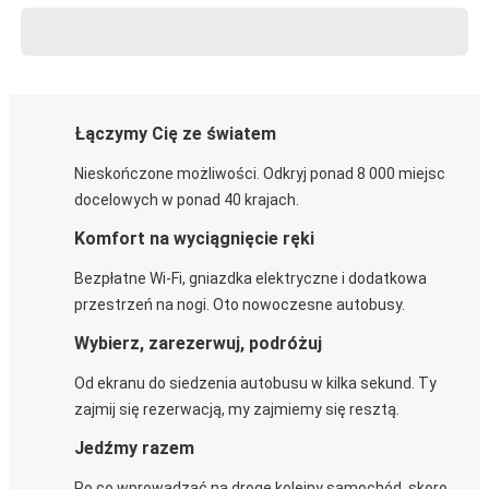
Łączymy Cię ze światem
Nieskończone możliwości. Odkryj ponad 8 000 miejsc
docelowych w ponad 40 krajach.
Komfort na wyciągnięcie ręki
Bezpłatne Wi-Fi, gniazdka elektryczne i dodatkowa
przestrzeń na nogi. Oto nowoczesne autobusy.
Wybierz, zarezerwuj, podróżuj
Od ekranu do siedzenia autobusu w kilka sekund. Ty
zajmij się rezerwacją, my zajmiemy się resztą.
Jedźmy razem
Po co wprowadzać na drogę kolejny samochód, skoro