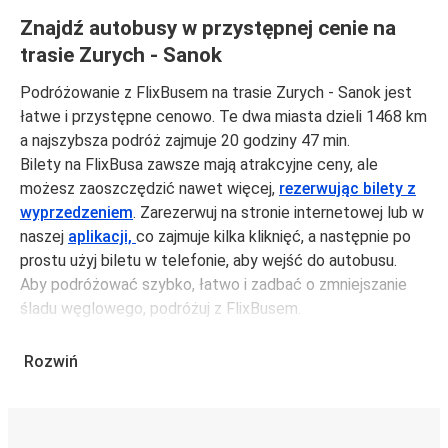
Znajdź autobusy w przystępnej cenie na
trasie Zurych - Sanok
Podróżowanie z FlixBusem na trasie Zurych - Sanok jest
łatwe i przystępne cenowo. Te dwa miasta dzieli 1468 km
a najszybsza podróż zajmuje 20 godziny 47 min.
Bilety na FlixBusa zawsze mają atrakcyjne ceny, ale
możesz zaoszczędzić nawet więcej,
rezerwując bilety z
wyprzedzeniem
. Zarezerwuj na stronie internetowej lub w
naszej
aplikacji,
co zajmuje kilka kliknięć, a następnie po
prostu użyj biletu w telefonie, aby wejść do autobusu.
Aby podróżować szybko, łatwo i zadbać o zmniejszanie
śladu węglowego, podróżuj z FlixBusem.
Podróż z: Zurych
Rozwiń
Zurych: podróżujesz z tego miasta i nie znasz go zbyt
dobrze? Oto wszystko, co musisz wiedzieć.
Zurych jest węzłem komunikacyjnym z
przystankiem