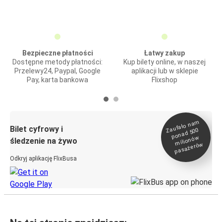
Bezpieczne płatności
Łatwy zakup
Dostępne metody płatności:
Kup bilety online, w naszej
Przelewy24, Paypal, Google
aplikacji lub w sklepie
Pay, karta bankowa
Flixshop
Zaufało na
m
milionó
pasażeró
Bilet cyfrowy i
ponad 500
w
śledzenie na żywo
w
Odkryj aplikację FlixBusa