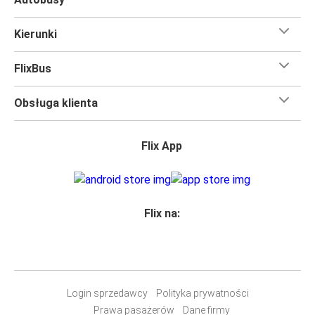
oznacza wygodną podróż w wielkim stylu, z
udogodnieniami
, dzięki którym czas szybciej minie.
Kierunki
Większość naszych autobusów jest wyposażona w
bezpłatne Wi-Fi,
toalety i gniazdka elektryczne.
FlixBus
Możesz bezpłatnie zabrać ze sobą
jedną sztuka bagażu
podręcznego i jedną sztukę bagażu głównego
, więc
Obsługa klienta
nawet jeśli wybierasz się w długą podróż, nie musisz się
martwić, że nie wystarczy Ci miejsca w bagażu.
Wszyscy podróżujący z biletami
mają zagwarantowane
Flix App
miejsce siedzące
w naszych autobusach
ale jeśli chcesz
wybrać specjalne miejsce
, możesz zrobić to podczas
zakupu biletu. Do wyboru masz
miejsce klasyczne,
miejsce ze stolikiem, panoramę lub dodatkowe, puste
Flix na:
miejsce obok.
Wystarczy zarezerwować je online w naszej
aplikacji
FlixBusa
podczas zakupu biletu, korzystając z jednej z
dostępnych metod płatności.
Login sprzedawcy
Polityka prywatności
Prawa pasażerów
Dane firmy