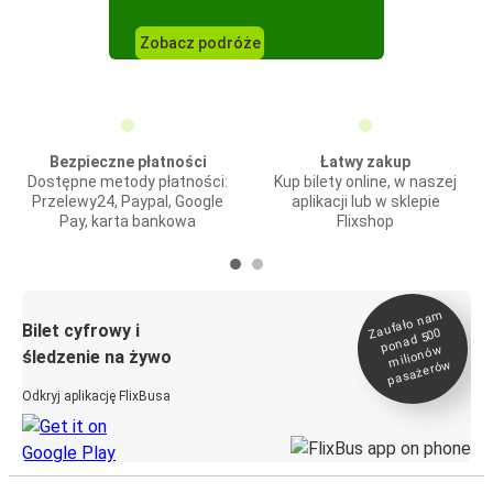
Zobacz podróże
Bezpieczne płatności
Łatwy zakup
Dostępne metody płatności:
Kup bilety online, w naszej
Przelewy24, Paypal, Google
aplikacji lub w sklepie
Pay, karta bankowa
Flixshop
Zaufało na
m
milionó
pasażeró
Bilet cyfrowy i
ponad 500
w
śledzenie na żywo
w
Odkryj aplikację FlixBusa