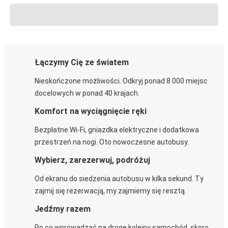
Łączymy Cię ze światem
Nieskończone możliwości. Odkryj ponad 8 000 miejsc
docelowych w ponad 40 krajach.
Komfort na wyciągnięcie ręki
Bezpłatne Wi-Fi, gniazdka elektryczne i dodatkowa
przestrzeń na nogi. Oto nowoczesne autobusy.
Wybierz, zarezerwuj, podróżuj
Od ekranu do siedzenia autobusu w kilka sekund. Ty
zajmij się rezerwacją, my zajmiemy się resztą.
Jedźmy razem
Po co wprowadzać na drogę kolejny samochód, skoro