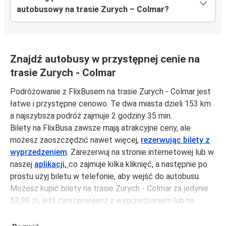
autobusowy na trasie Zurych – Colmar?
Znajdź autobusy w przystępnej cenie na
trasie Zurych - Colmar
Podróżowanie z FlixBusem na trasie Zurych - Colmar jest
łatwe i przystępne cenowo. Te dwa miasta dzieli 153 km
a najszybsza podróż zajmuje 2 godziny 35 min.
Bilety na FlixBusa zawsze mają atrakcyjne ceny, ale
możesz zaoszczędzić nawet więcej,
rezerwując bilety z
wyprzedzeniem
. Zarezerwuj na stronie internetowej lub w
naszej
aplikacji,
co zajmuje kilka kliknięć, a następnie po
prostu użyj biletu w telefonie, aby wejść do autobusu.
Możesz kupić bilety na trasie Zurych - Colmar za jedynie
53,99 zł, jeśli zarezerwujesz z wyprzedzeniem lub na
tygodniu, unikając weekendów i świąt. Aby podróżować
szybko, łatwo i zadbać o zmniejszanie śladu węglowego,