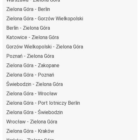
nad tym, by jeszcze bardziej zmniejszać ślad węglowy,
Zielona Góra - Berlin
stosując wysokie standardy środowiskowe w całej naszej
Zielona Góra - Gorzów Wielkopolski
flocie autobusów, wykorzystując alternatywne
technologie napędu i paliwa oraz oferując wszystkim
Berlin - Zielona Góra
pasażerom możliwość zrekompensowania emisji
Katowice - Zielona Góra
dwutlenku węgla przy zakupie biletu.
Gorzów Wielkopolski - Zielona Góra
Średni koszt
podróży autobusem na trasie Zielona Góra -
Poznań - Zielona Góra
Budapeszt to
296,99 zł
, co sprawia, że podróż
autobusem jest znacznie tańsza od innych środków
Zielona Góra - Zakopane
transportu.
Zielona Góra - Poznań
Podróż z: Zielona Góra
Świebodzin - Zielona Góra
Zielona Góra - Wrocław
Zielona Góra: podróżujesz z tego miasta i nie znasz go
zbyt dobrze? Oto wszystko, co musisz wiedzieć.
Zielona Góra - Port lotniczy Berlin
Zielona Góra jest węzłem komunikacyjnym z
Zielona Góra - Świebodzin
przystankiem autobusowym
; 43 połączeniami do innych
Wrocław - Zielona Góra
miast i codziennie zabiera podróżujących na przejazdy
Zielona Góra - Kraków
krajowe i zagraniczne.