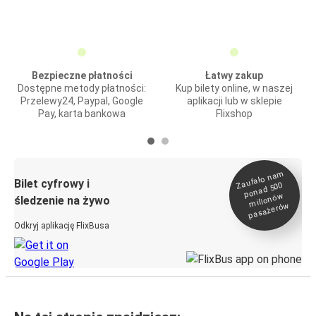
Bezpieczne płatności
Łatwy zakup
Dostępne metody płatności:
Kup bilety online, w naszej
Przelewy24, Paypal, Google
aplikacji lub w sklepie
Pay, karta bankowa
Flixshop
Zaufało na
m
milionó
pasażeró
Bilet cyfrowy i
ponad 500
w
śledzenie na żywo
w
Odkryj aplikację FlixBusa