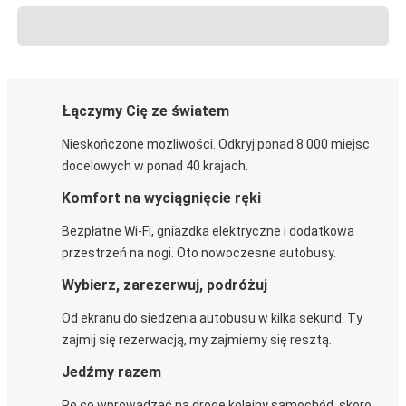
Łączymy Cię ze światem
Nieskończone możliwości. Odkryj ponad 8 000 miejsc
docelowych w ponad 40 krajach.
Komfort na wyciągnięcie ręki
Bezpłatne Wi-Fi, gniazdka elektryczne i dodatkowa
przestrzeń na nogi. Oto nowoczesne autobusy.
Wybierz, zarezerwuj, podróżuj
Od ekranu do siedzenia autobusu w kilka sekund. Ty
zajmij się rezerwacją, my zajmiemy się resztą.
Jedźmy razem
Po co wprowadzać na drogę kolejny samochód, skoro