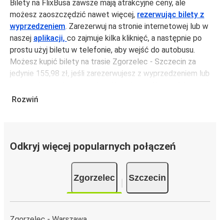
Bilety na FlixBusa zawsze mają atrakcyjne ceny, ale
możesz zaoszczędzić nawet więcej,
rezerwując bilety z
wyprzedzeniem
. Zarezerwuj na stronie internetowej lub w
naszej
aplikacji,
co zajmuje kilka kliknięć, a następnie po
prostu użyj biletu w telefonie, aby wejść do autobusu.
Możesz kupić bilety na trasie Zgorzelec - Szczecin za
jedynie 155,98 zł, jeśli zarezerwujesz z wyprzedzeniem lub
na tygodniu, unikając weekendów i świąt. Aby podróżować
szybko, łatwo i zadbać o zmniejszanie śladu węglowego,
Rozwiń
podróżuj z FlixBusem.
Podróż na trasie Zgorzelec - Szczecin
Trasa Zgorzelec - Szczecin jest łatwa i wygodna z
Odkryj więcej popularnych połączeń
FlixBusem.
i może zająć
jedynie 10 godziny 50 min
.
Zgorzelec
Szczecin
Podróż autobusem
ma mniejszy wpływ na środowisko
niż podróż samochodem czy samolotem. Stale pracujemy
nad tym, by jeszcze bardziej zmniejszać ślad węglowy,
stosując wysokie standardy środowiskowe w całej naszej
Zgorzelec - Warszawa