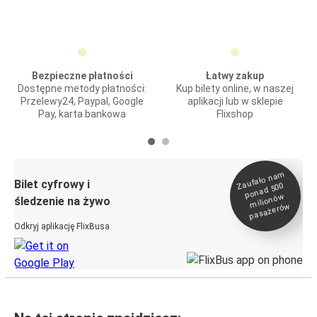
Bezpieczne płatności
Łatwy zakup
Dostępne metody płatności:
Kup bilety online, w naszej
Przelewy24, Paypal, Google
aplikacji lub w sklepie
Pay, karta bankowa
Flixshop
Zaufało na
m
milionó
pasażeró
Bilet cyfrowy i
ponad 500
w
śledzenie na żywo
w
Odkryj aplikację FlixBusa