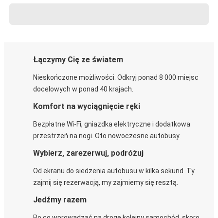
Łączymy Cię ze światem
Nieskończone możliwości. Odkryj ponad 8 000 miejsc
docelowych w ponad 40 krajach.
Komfort na wyciągnięcie ręki
Bezpłatne Wi-Fi, gniazdka elektryczne i dodatkowa
przestrzeń na nogi. Oto nowoczesne autobusy.
Wybierz, zarezerwuj, podróżuj
Od ekranu do siedzenia autobusu w kilka sekund. Ty
zajmij się rezerwacją, my zajmiemy się resztą.
Jedźmy razem
Po co wprowadzać na drogę kolejny samochód, skoro