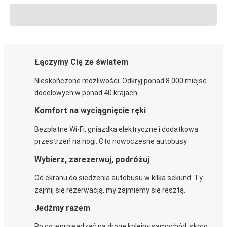
Łączymy Cię ze światem
Nieskończone możliwości. Odkryj ponad 8 000 miejsc
docelowych w ponad 40 krajach.
Komfort na wyciągnięcie ręki
Bezpłatne Wi-Fi, gniazdka elektryczne i dodatkowa
przestrzeń na nogi. Oto nowoczesne autobusy.
Wybierz, zarezerwuj, podróżuj
Od ekranu do siedzenia autobusu w kilka sekund. Ty
zajmij się rezerwacją, my zajmiemy się resztą.
Jedźmy razem
Po co wprowadzać na drogę kolejny samochód, skoro