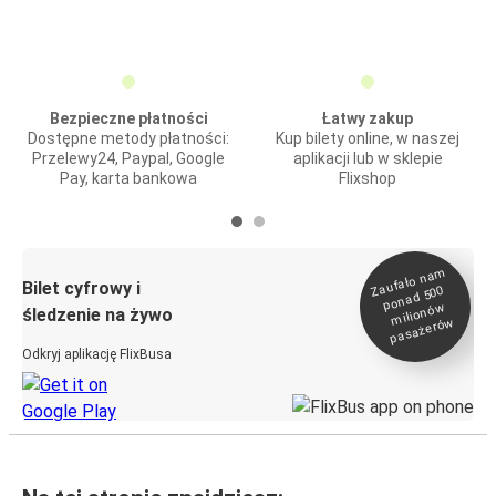
Bezpieczne płatności
Łatwy zakup
Dostępne metody płatności:
Kup bilety online, w naszej
Przelewy24, Paypal, Google
aplikacji lub w sklepie
Pay, karta bankowa
Flixshop
Zaufało na
m
milionó
pasażeró
Bilet cyfrowy i
ponad 500
w
śledzenie na żywo
w
Odkryj aplikację FlixBusa