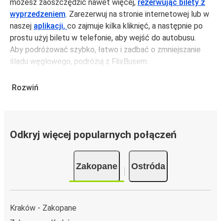
możesz zaoszczędzić nawet więcej,
rezerwując bilety z
wyprzedzeniem
. Zarezerwuj na stronie internetowej lub w
naszej
aplikacji,
co zajmuje kilka kliknięć, a następnie po
prostu użyj biletu w telefonie, aby wejść do autobusu.
Aby podróżować szybko, łatwo i zadbać o zmniejszanie
śladu węglowego, podróżuj z FlixBusem.
Podróż z: Zakopane
Rozwiń
Zakopane: podróżujesz z tego miasta i nie znasz go zbyt
dobrze? Oto wszystko, co musisz wiedzieć.
Zakopane jest węzłem komunikacyjnym z
przystankiem
autobusowym
; 69 połączeniami do innych miast i
Odkryj więcej popularnych połączeń
codziennie zabiera podróżujących na przejazdy krajowe i
zagraniczne.
Zakopane
Ostróda
Miejsce przyjazdu: Ostróda
Ostróda – przyjeżdżasz tu pierwszy raz? Oto wszystko,
co musisz wiedzieć:
Kraków - Zakopane
Ostróda ma świetne połączenie z innymi miejscami