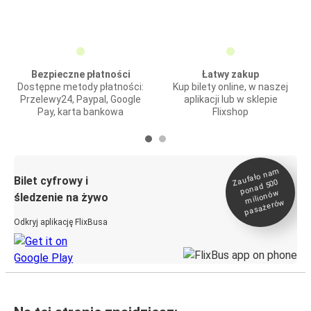
Bezpieczne płatności
Łatwy zakup
Dostępne metody płatności:
Kup bilety online, w naszej
Przelewy24, Paypal, Google
aplikacji lub w sklepie
Pay, karta bankowa
Flixshop
Zaufało na
m
milionó
pasażeró
Bilet cyfrowy i
ponad 500
w
śledzenie na żywo
w
Odkryj aplikację FlixBusa