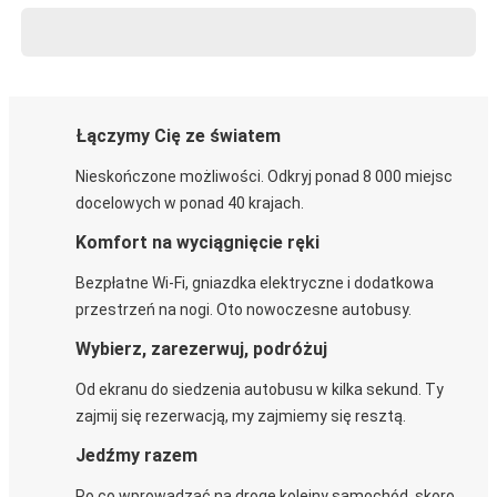
Łączymy Cię ze światem
Nieskończone możliwości. Odkryj ponad 8 000 miejsc
docelowych w ponad 40 krajach.
Komfort na wyciągnięcie ręki
Bezpłatne Wi-Fi, gniazdka elektryczne i dodatkowa
przestrzeń na nogi. Oto nowoczesne autobusy.
Wybierz, zarezerwuj, podróżuj
Od ekranu do siedzenia autobusu w kilka sekund. Ty
zajmij się rezerwacją, my zajmiemy się resztą.
Jedźmy razem
Po co wprowadzać na drogę kolejny samochód, skoro