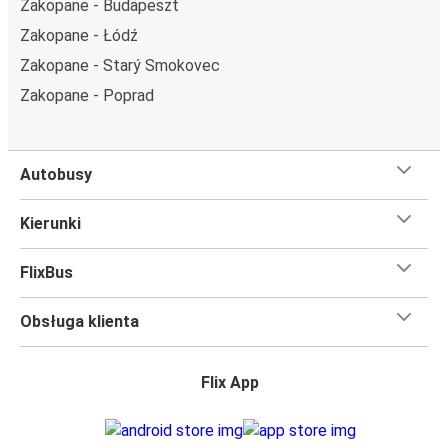
Zakopane - Budapeszt
miejsce ze stolikiem, panoramę lub dodatkowe, puste
Zakopane - Łódź
miejsce obok.
Zakopane - Starý Smokovec
Wystarczy zarezerwować je online w naszej
aplikacji
FlixBusa
podczas zakupu biletu, korzystając z jednej z
Zakopane - Poprad
dostępnych metod płatności.
Autobusy
Kierunki
FlixBus
Obsługa klienta
Flix App