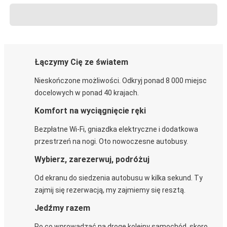
Łączymy Cię ze światem
Nieskończone możliwości. Odkryj ponad 8 000 miejsc
docelowych w ponad 40 krajach.
Komfort na wyciągnięcie ręki
Bezpłatne Wi-Fi, gniazdka elektryczne i dodatkowa
przestrzeń na nogi. Oto nowoczesne autobusy.
Wybierz, zarezerwuj, podróżuj
Od ekranu do siedzenia autobusu w kilka sekund. Ty
zajmij się rezerwacją, my zajmiemy się resztą.
Jedźmy razem
Po co wprowadzać na drogę kolejny samochód, skoro