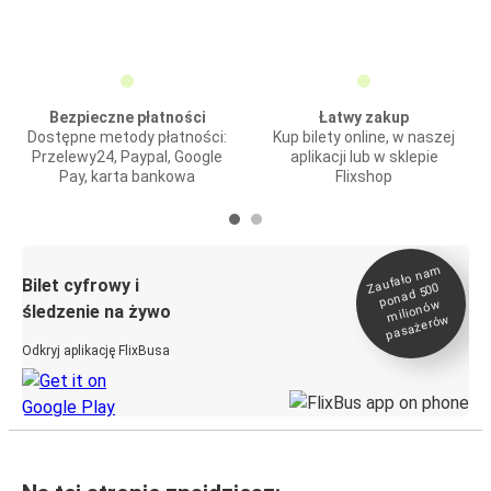
Bezpieczne płatności
Łatwy zakup
Dostępne metody płatności:
Kup bilety online, w naszej
Przelewy24, Paypal, Google
aplikacji lub w sklepie
Pay, karta bankowa
Flixshop
Zaufało na
m
milionó
pasażeró
Bilet cyfrowy i
ponad 500
w
śledzenie na żywo
w
Odkryj aplikację FlixBusa