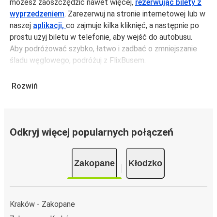
możesz zaoszczędzić nawet więcej,
rezerwując bilety z
wyprzedzeniem
. Zarezerwuj na stronie internetowej lub w
naszej
aplikacji,
co zajmuje kilka kliknięć, a następnie po
prostu użyj biletu w telefonie, aby wejść do autobusu.
Aby podróżować szybko, łatwo i zadbać o zmniejszanie
śladu węglowego, podróżuj z FlixBusem.
Podróż z: Zakopane
Rozwiń
Zakopane: podróżujesz z tego miasta i nie znasz go zbyt
dobrze? Oto wszystko, co musisz wiedzieć.
Zakopane jest węzłem komunikacyjnym z
przystankiem
autobusowym
; 69 połączeniami do innych miast i
Odkryj więcej popularnych połączeń
codziennie zabiera podróżujących na przejazdy krajowe i
zagraniczne.
Zakopane
Kłodzko
Miejsce przyjazdu: Kłodzko
Kłodzko – przyjeżdżasz tu pierwszy raz? Oto wszystko,
co musisz wiedzieć:
Kraków - Zakopane
Kłodzko ma świetne połączenie z innymi miejscami