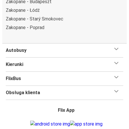
Zakopane - Budapeszt
miejsce ze stolikiem, panoramę lub dodatkowe, puste
Zakopane - Łódź
miejsce obok.
Zakopane - Starý Smokovec
Wystarczy zarezerwować je online w naszej
aplikacji
FlixBusa
podczas zakupu biletu, korzystając z jednej z
Zakopane - Poprad
dostępnych metod płatności.
Autobusy
Kierunki
FlixBus
Obsługa klienta
Flix App