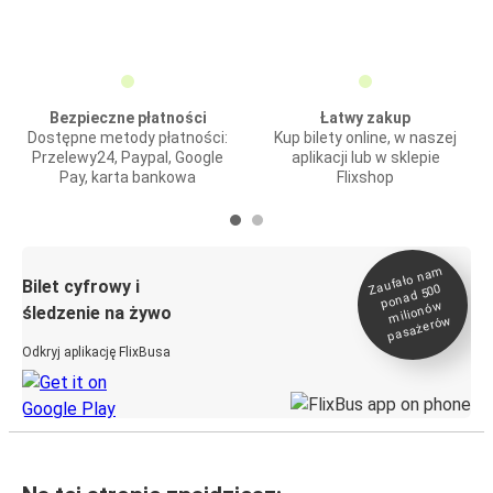
Bezpieczne płatności
Łatwy zakup
Dostępne metody płatności:
Kup bilety online, w naszej
Przelewy24, Paypal, Google
aplikacji lub w sklepie
Pay, karta bankowa
Flixshop
Zaufało na
m
milionó
pasażeró
Bilet cyfrowy i
ponad 500
w
śledzenie na żywo
w
Odkryj aplikację FlixBusa