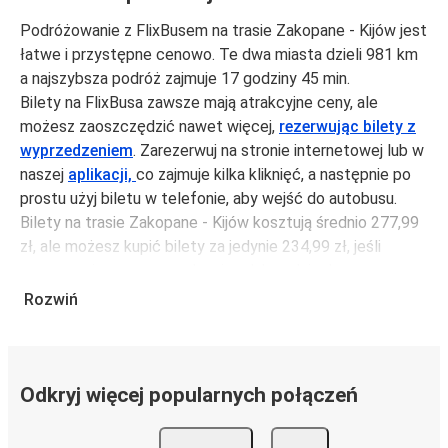
Podróżowanie z FlixBusem na trasie Zakopane - Kijów jest
łatwe i przystępne cenowo. Te dwa miasta dzieli 981 km
a najszybsza podróż zajmuje 17 godziny 45 min.
Bilety na FlixBusa zawsze mają atrakcyjne ceny, ale
możesz zaoszczędzić nawet więcej,
rezerwując bilety z
wyprzedzeniem
. Zarezerwuj na stronie internetowej lub w
naszej
aplikacji,
co zajmuje kilka kliknięć, a następnie po
prostu użyj biletu w telefonie, aby wejść do autobusu.
Bilety na trasie Zakopane - Kijów kosztują średnio 277,99
zł, ale możesz kupić bilety za jedynie 234,99 zł, jeśli
zarezerwujesz z wyprzedzeniem lub w dni robocze,
unikając weekendów i świąt. Aby podróżować szybko,
Rozwiń
łatwo i zadbać o zmniejszanie śladu węglowego, podróżuj
z FlixBusem.
Podróż na trasie Zakopane - Kijów
Odkryj więcej popularnych połączeń
Trasa Zakopane - Kijów jest łatwa i wygodna z FlixBusem,
dzięki 8 bezpośrednim połączeniom dziennie.