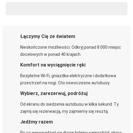
Łączymy Cię ze światem
Nieskończone możliwości. Odkryj ponad 8 000 miejsc
docelowych w ponad 40 krajach.
Komfort na wyciągnięcie ręki
Bezpłatne Wi-Fi, gniazdka elektryczne i dodatkowa
przestrzeń na nogi. Oto nowoczesne autobusy.
Wybierz, zarezerwuj, podróżuj
Od ekranu do siedzenia autobusu w kilka sekund. Ty
zajmij się rezerwacją, my zajmiemy się resztą.
Jedźmy razem
Po co wprowadzać na drogę kolejny samochód, skoro