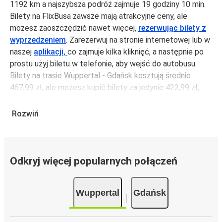
1192 km a najszybsza podróż zajmuje 19 godziny 10 min.
Bilety na FlixBusa zawsze mają atrakcyjne ceny, ale
możesz zaoszczędzić nawet więcej,
rezerwując bilety z
wyprzedzeniem
. Zarezerwuj na stronie internetowej lub w
naszej
aplikacji,
co zajmuje kilka kliknięć, a następnie po
prostu użyj biletu w telefonie, aby wejść do autobusu.
Bilety na trasie Wuppertal - Gdańsk kosztują średnio
467,99 zł, ale możesz kupić bilety za jedynie 422,99 zł,
jeśli zarezerwujesz z wyprzedzeniem lub w dni robocze,
unikając weekendów i świąt. Aby podróżować szybko,
Rozwiń
łatwo i zadbać o zmniejszanie śladu węglowego, podróżuj
z FlixBusem.
Podróż na trasie Wuppertal - Gdańsk
Odkryj więcej popularnych połączeń
Trasa Wuppertal - Gdańsk jest łatwa i wygodna z
FlixBusem, dzięki 4 bezpośrednim połączeniom dziennie.
Wuppertal
Gdańsk
i może zająć
jedynie 19 godziny 10 min
.
Podróż autobusem
ma mniejszy wpływ na środowisko
niż podróż samochodem czy samolotem. Stale pracujemy