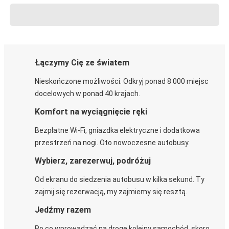
Łączymy Cię ze światem
Nieskończone możliwości. Odkryj ponad 8 000 miejsc
docelowych w ponad 40 krajach.
Komfort na wyciągnięcie ręki
Bezpłatne Wi-Fi, gniazdka elektryczne i dodatkowa
przestrzeń na nogi. Oto nowoczesne autobusy.
Wybierz, zarezerwuj, podróżuj
Od ekranu do siedzenia autobusu w kilka sekund. Ty
zajmij się rezerwacją, my zajmiemy się resztą.
Jedźmy razem
Po co wprowadzać na drogę kolejny samochód, skoro