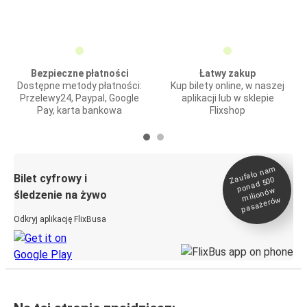
Bezpieczne płatności
Łatwy zakup
Dostępne metody płatności:
Kup bilety online, w naszej
Przelewy24, Paypal, Google
aplikacji lub w sklepie
Pay, karta bankowa
Flixshop
Zaufało na
m
milionó
pasażeró
Bilet cyfrowy i
ponad 500
w
śledzenie na żywo
w
Odkryj aplikację FlixBusa