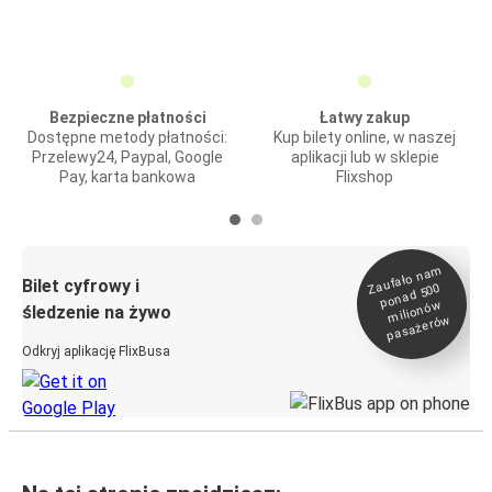
Bezpieczne płatności
Łatwy zakup
Dostępne metody płatności:
Kup bilety online, w naszej
Przelewy24, Paypal, Google
aplikacji lub w sklepie
Pay, karta bankowa
Flixshop
Zaufało na
m
milionó
pasażeró
Bilet cyfrowy i
ponad 500
w
śledzenie na żywo
w
Odkryj aplikację FlixBusa