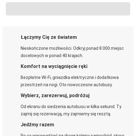
Łączymy Cię ze światem
Nieskończone możliwości. Odkryj ponad 8 000 miejsc
docelowych w ponad 40 krajach.
Komfort na wyciągnięcie ręki
Bezpłatne Wi-Fi, gniazdka elektryczne i dodatkowa
przestrzeń na nogi. Oto nowoczesne autobusy.
Wybierz, zarezerwuj, podróżuj
Od ekranu do siedzenia autobusu w kilka sekund. Ty
zajmij się rezerwacją, my zajmiemy się resztą.
Jedźmy razem
Po co wprowadzać na drogę kolejny samochód, skoro