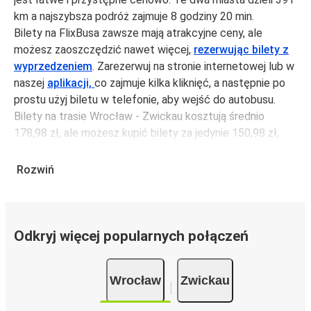
km a najszybsza podróż zajmuje 8 godziny 20 min.
Bilety na FlixBusa zawsze mają atrakcyjne ceny, ale
możesz zaoszczędzić nawet więcej,
rezerwując bilety z
wyprzedzeniem
. Zarezerwuj na stronie internetowej lub w
naszej
aplikacji,
co zajmuje kilka kliknięć, a następnie po
prostu użyj biletu w telefonie, aby wejść do autobusu.
Bilety na trasie Wrocław - Zwickau kosztują średnio
178,98 zł, ale możesz kupić bilety za jedynie 150,98 zł,
jeśli zarezerwujesz z wyprzedzeniem lub w dni robocze,
unikając weekendów i świąt. Aby podróżować szybko,
Rozwiń
łatwo i zadbać o zmniejszanie śladu węglowego, podróżuj
z FlixBusem.
Podróż na trasie Wrocław - Zwickau
Odkryj więcej popularnych połączeń
Trasa Wrocław - Zwickau jest łatwa i wygodna z
FlixBusem, dzięki 3 bezpośrednim połączeniom dziennie.
Wrocław
Zwickau
i może zająć
jedynie 8 godziny 20 min
.
Podróż autobusem
ma mniejszy wpływ na środowisko