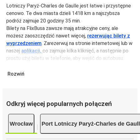
Lotniczy Paryż-Charles de Gaulle jest łatwe i przystępne
cenowo. Te dwa miasta dzieli 1418 km a najszybsza
podróż zajmuje 20 godziny 35 min.
Bilety na FlixBusa zawsze mają atrakcyjne ceny, ale
możesz zaoszczędzić nawet więcej,
rezerwując bilety z
wyprzedzeniem
. Zarezerwuj na stronie internetowej lub w
naszej
aplikacji,
co zajmuje kilka kliknięć, a następnie po
prostu użyj biletu w telefonie, aby wejść do autobusu.
Bilety na trasie Wrocław - Port Lotniczy Paryż-Charles de
Gaulle kosztują średnio 803,99 zł, ale możesz kupić bilety
Rozwiń
za jedynie 652,99 zł, jeśli zarezerwujesz z wyprzedzeniem
lub w dni robocze, unikając weekendów i świąt. Aby
podróżować szybko, łatwo i zadbać o zmniejszanie śladu
Odkryj więcej popularnych połączeń
węglowego, podróżuj z FlixBusem.
Podróż na trasie Wrocław - Port Lotniczy Paryż-
Charles de Gaulle
Wrocław
Port Lotniczy Paryż-Charles de Gaul
Trasa Wrocław - Port Lotniczy Paryż-Charles de Gaulle