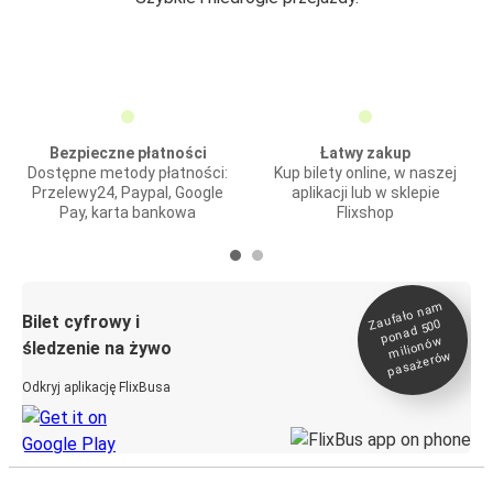
Bezpieczne płatności
Łatwy zakup
Dostępne metody płatności:
Kup bilety online, w naszej
Przelewy24, Paypal, Google
aplikacji lub w sklepie
Pay, karta bankowa
Flixshop
Zaufało na
m
milionó
pasażeró
Bilet cyfrowy i
ponad 500
w
śledzenie na żywo
w
Odkryj aplikację FlixBusa