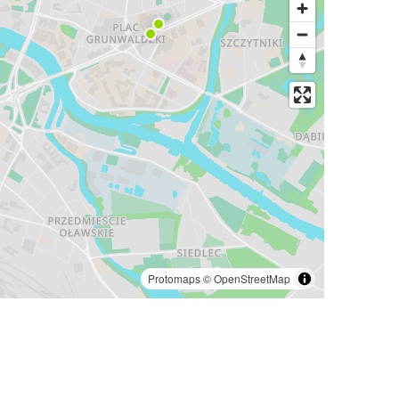
Protomaps
©
OpenStreetMap