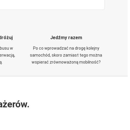
dróżuj
Jedźmy razem
obusu w
Po co wprowadzać na drogę kolejny
zerwacją,
samochód, skoro zamiast tego można
ą.
wspierać zrównoważoną mobilność?
ażerów.