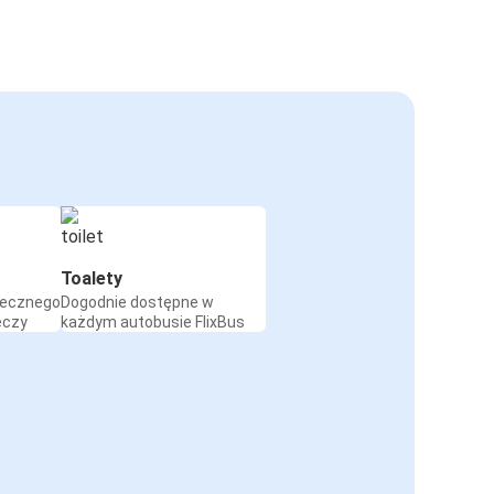
Toalety
iecznego
Dogodnie dostępne w
eczy
każdym autobusie FlixBus