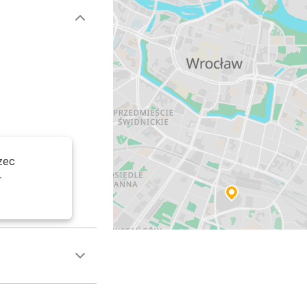
zec
-