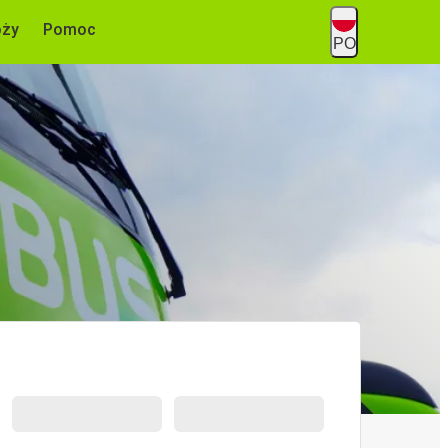
óży
Pomoc
PO