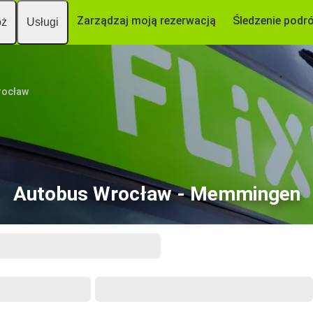
Zarządzaj moją rezerwacją
Śledzenie podr
óż
Usługi
rocław
Autobus Wrocław - Memmingen