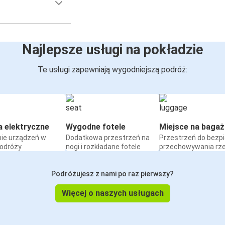
Najlepsze usługi na pokładzie
Te usługi zapewniają wygodniejszą podróż:
a elektryczne
Wygodne fotele
Miejsce na bagaż
ie urządzeń w
Dodatkowa przestrzeń na
Przestrzeń do bezp
podróży
nogi i rozkładane fotele
przechowywania rz
Podróżujesz z nami po raz pierwszy?
Więcej o naszych usługach