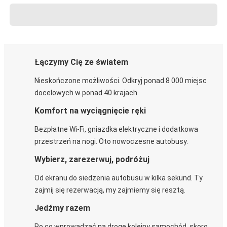
Łączymy Cię ze światem
Nieskończone możliwości. Odkryj ponad 8 000 miejsc
docelowych w ponad 40 krajach.
Komfort na wyciągnięcie ręki
Bezpłatne Wi-Fi, gniazdka elektryczne i dodatkowa
przestrzeń na nogi. Oto nowoczesne autobusy.
Wybierz, zarezerwuj, podróżuj
Od ekranu do siedzenia autobusu w kilka sekund. Ty
zajmij się rezerwacją, my zajmiemy się resztą.
Jedźmy razem
Po co wprowadzać na drogę kolejny samochód, skoro