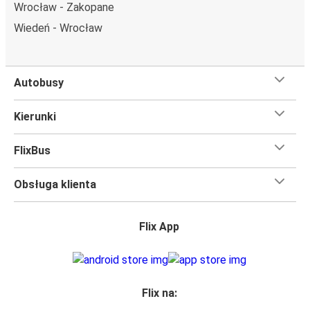
Wrocław - Zakopane
Wystarczy zarezerwować je online w naszej
aplikacji
FlixBusa
podczas zakupu biletu, korzystając z jednej z
Wiedeń - Wrocław
dostępnych metod płatności.
Autobusy
Kierunki
FlixBus
Obsługa klienta
Flix App
Flix na: