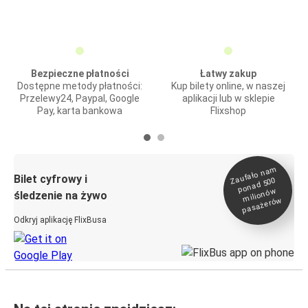
Bezpieczne płatności
Łatwy zakup
Dostępne metody płatności:
Kup bilety online, w naszej
Przelewy24, Paypal, Google
aplikacji lub w sklepie
Pay, karta bankowa
Flixshop
Zaufało na
m
milionó
pasażeró
Bilet cyfrowy i
ponad 500
w
śledzenie na żywo
w
Odkryj aplikację FlixBusa