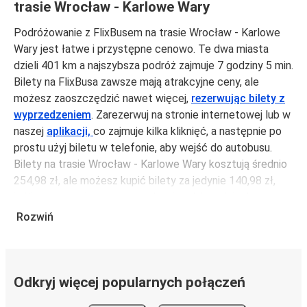
trasie Wrocław - Karlowe Wary
Podróżowanie z FlixBusem na trasie Wrocław - Karlowe
Wary jest łatwe i przystępne cenowo. Te dwa miasta
dzieli 401 km a najszybsza podróż zajmuje 7 godziny 5 min.
Bilety na FlixBusa zawsze mają atrakcyjne ceny, ale
możesz zaoszczędzić nawet więcej,
rezerwując bilety z
wyprzedzeniem
. Zarezerwuj na stronie internetowej lub w
naszej
aplikacji,
co zajmuje kilka kliknięć, a następnie po
prostu użyj biletu w telefonie, aby wejść do autobusu.
Bilety na trasie Wrocław - Karlowe Wary kosztują średnio
254,98 zł, ale możesz kupić bilety za jedynie 140,98 zł,
jeśli zarezerwujesz z wyprzedzeniem lub w dni robocze,
unikając weekendów i świąt. Aby podróżować szybko,
Rozwiń
łatwo i zadbać o zmniejszanie śladu węglowego, podróżuj
z FlixBusem.
Podróż na trasie Wrocław - Karlowe Wary
Odkryj więcej popularnych połączeń
Trasa Wrocław - Karlowe Wary jest łatwa i wygodna z