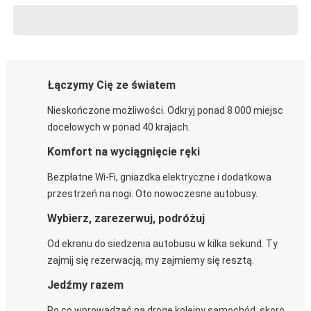
Łączymy Cię ze światem
Nieskończone możliwości. Odkryj ponad 8 000 miejsc
docelowych w ponad 40 krajach.
Komfort na wyciągnięcie ręki
Bezpłatne Wi-Fi, gniazdka elektryczne i dodatkowa
przestrzeń na nogi. Oto nowoczesne autobusy.
Wybierz, zarezerwuj, podróżuj
Od ekranu do siedzenia autobusu w kilka sekund. Ty
zajmij się rezerwacją, my zajmiemy się resztą.
Jedźmy razem
Po co wprowadzać na drogę kolejny samochód, skoro