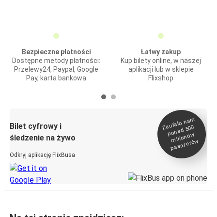
Bezpieczne płatności
Łatwy zakup
Dostępne metody płatności:
Kup bilety online, w naszej
Przelewy24, Paypal, Google
aplikacji lub w sklepie
Pay, karta bankowa
Flixshop
Zaufało na
m
milionó
pasażeró
Bilet cyfrowy i
ponad 500
w
śledzenie na żywo
w
Odkryj aplikację FlixBusa